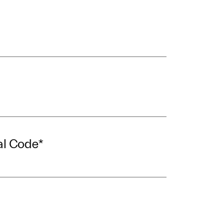
al Code
*