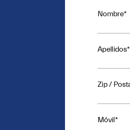
Nombre
*
Apellidos
*
Zip / Post
Móvil
*