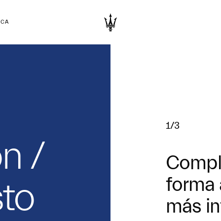
RCA
1/3
n /
Comple
forma 
to
más in