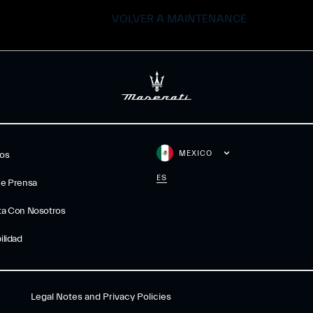
VOLVER A MAINTENANCE
MEXICO
gos
ES
De Prensa
ta Con Nosotros
ilidad
Legal Notes and Privacy Policies