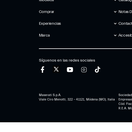
Modelos
Catálo
Comprar
Notas 
Experiencias
Contac
Marca
Accesib
Síguenos en las redes sociales
Maserati S.p.A.
Sociedad 
Viale Ciro Menotti, 322 – 41121, Módena (MO), Italia
Empresa
Cód. Fis
R.E.A. M