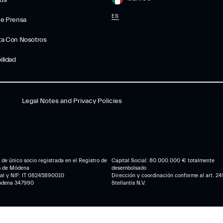
gos
ES
De Prensa
ta Con Nosotros
ilidad
Legal Notes and Privacy Policies
de único socio registrada en el Registro de
Capital Social: 80.000.000 € totalmente
s de Módena
desembolsado
cal y NIF: IT 08245890010
Dirección y coordinación conforme al art. 249
ódena 347990
Stellantis N.V.