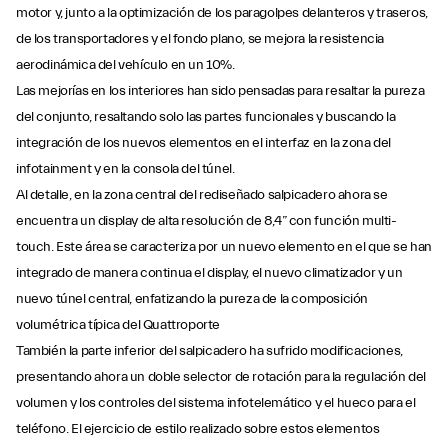
motor y, junto a la optimización de los paragolpes delanteros y traseros,
de los transportadores y el fondo plano, se mejora la resistencia
aerodinámica del vehículo en un 10%.
Las mejorías en los interiores han sido pensadas para resaltar la pureza
del conjunto, resaltando solo las partes funcionales y buscando la
integración de los nuevos elementos en el interfaz en la zona del
infotainment y en la consola del túnel.
Al detalle, en la zona central del rediseñado salpicadero ahora se
encuentra un display de alta resolución de 8,4” con función multi-
touch. Este área se caracteriza por un nuevo elemento en el que se han
integrado de manera continua el display, el nuevo climatizador y un
nuevo túnel central, enfatizando la pureza de la composición
volumétrica típica del Quattroporte
También la parte inferior del salpicadero ha sufrido modificaciones,
presentando ahora un doble selector de rotación para la regulación del
volumen y los controles del sistema infotelemático y el hueco para el
teléfono. El ejercicio de estilo realizado sobre estos elementos