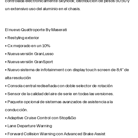
controlada electrónicamente Skyhook; distribución de pesos 50:50 y
un extensivo uso del aluminio en el chasis.
El nuevo Quattroporte By Maserati
• Restyling exterior
• Cx mejorado en un 10%
• Nueva versión GranLusso
• Nueva versión GranSport
• Nuevo sistema de infotainment con display touch screen de 8,4” de
alta resolución
• Consola central rediseñada con doble selector de rotación
• Sensor de la calidad del aire de serie en todas las versiones.
• Paquete opcional de sistemas avanzados de asistencia a la
conducción.
• Adaptive Cruise Control con Stop&Go
• Lane Departure Warning
• Forward Collision Warning con Advanced Brake Assist