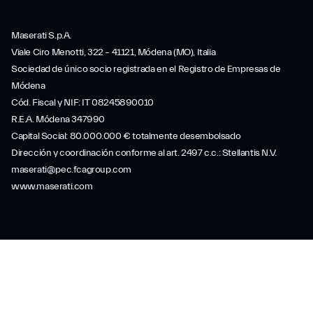
Maserati S.p.A.
Viale Ciro Menotti, 322 – 41121, Módena (MO), Italia
Sociedad de único socio registrada en el Registro de Empresas de
Módena
Cód. Fiscal y NIF: IT 08245890010
R.E.A. Módena 347990
Capital Social: 80.000.000 € totalmente desembolsado
Dirección y coordinación conforme al art. 2497 c.c.: Stellantis N.V.
maserati@pec.fcagroup.com
www.maserati.com