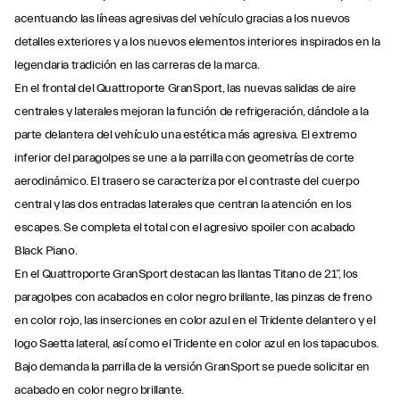
acentuando las líneas agresivas del vehículo gracias a los nuevos
detalles exteriores y a los nuevos elementos interiores inspirados en la
legendaria tradición en las carreras de la marca.
En el frontal del Quattroporte GranSport, las nuevas salidas de aire
centrales y laterales mejoran la función de refrigeración, dándole a la
parte delantera del vehículo una estética más agresiva. El extremo
inferior del paragolpes se une a la parrilla con geometrías de corte
aerodinámico. El trasero se caracteriza por el contraste del cuerpo
central y las dos entradas laterales que centran la atención en los
escapes. Se completa el total con el agresivo spoiler con acabado
Black Piano.
En el Quattroporte GranSport destacan las llantas Titano de 21”, los
paragolpes con acabados en color negro brillante, las pinzas de freno
en color rojo, las inserciones en color azul en el Tridente delantero y el
logo Saetta lateral, así como el Tridente en color azul en los tapacubos.
Bajo demanda la parrilla de la versión GranSport se puede solicitar en
acabado en color negro brillante.