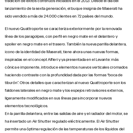
tradición de éxitos continuos iniciados en el 2013. Desde el día del
lanzamiento de la sexta generación, el buque insignia de Maserati ha
sido vendido a más de 24.000 clientes en 72 países del mundo.
El nuevo Quattroporte se caracteriza exteriormente por la renovada
línea de los paragolpes, con perfil en negro mate en el delantero y
spoiler en negro mate en el trasero. También la nueva parrilla delantera,
icono de la identidad de Maserati, tiene ahora unas nuevas formas,
inspiradas en el concept Alfieri y ya presentada en el Levante: más
cónica e imponente, introduce elementos nuevos verticales cromados
haciendo contraste con la profundidad dada por las formas “boca de
tiburón”. Otros detalles que caracterizan al nuevo Quattroporte son los
faldones laterales en negro mate y los espejos retrovisores externos,
ligeramente modificados en sus líneas para incorporar nuevos
elementos tecnológicos.
En la parrilla delantera, entre las salidas de aire y el radiador del motor, se
ha insertado un Air Shutter regulado eléctricamente. El Air Shutter
permite una óptima regulación de las temperaturas de los líquidos del