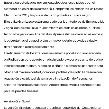
trasera, caracterizados por sus catadiópticos esculpidos y por el
extractor en color de la carrocería. Completan los exteriores las llantas
Mercurio de 20” y las pinzas de freno pintadas en color negro.
El espíritu GranLusso está remarcado por los interiores de Ermenegildo
Zegna, con su exclusivo revestimiento de seda en asientos, puertas,
techo y los parasoles. Los detalles al puro estilo sastrería en asientos y
la etiqueta tras el parasol le dan un mayor detalle de exclusividad y
diferenciación a este equipamiento.
El refinamiento de los interiores se remarca por el exclusivo acabado
en Radica con poro abierto en el salpicadero y por el volante de piel con
inserciones en madera. A esto se le añaden elementos pensados para
ofrecer el máximo confort, como los pedales y la cortinilla trasera con
regulación eléctrica, el sistema de climatización de 4 zonas, los
asientos traseros calefactables y el sistema Keyless Entry extendido
para las puertas traseras.
Versión GranSport
La versión GranSport destaca el carácter deportivo del Quattroporte,