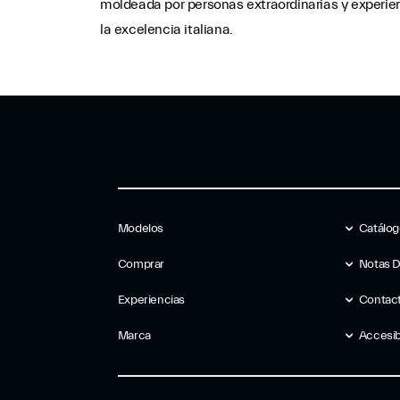
moldeada por personas extraordinarias y experie
la excelencia italiana.
Modelos
Catálo
Comprar
Notas 
Experiencias
Contac
Marca
Accesib