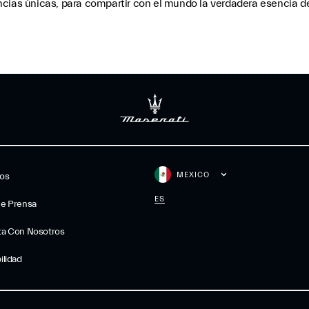
ncias únicas, para compartir con el mundo la verdadera esencia d
MEXICO
gos
ES
De Prensa
ta Con Nosotros
ilidad