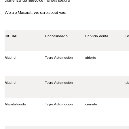
comenzar de nuevo de manera segura.
We are Maserati, we care about you.
CIUDAD
Concesionario
Servicio Venta
Se
Madrid
Tayre Automoción
abierto
Madrid
Tayre Automoción
ab
Majadahonda
Tayre Automoción
cerrado