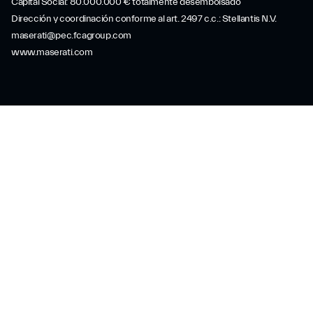
Capital Social: 80.000.000 € totalmente desembolsado
Dirección y coordinación conforme al art. 2497 c.c.: Stellantis N.V.
maserati@pec.fcagroup.com
www.maserati.com