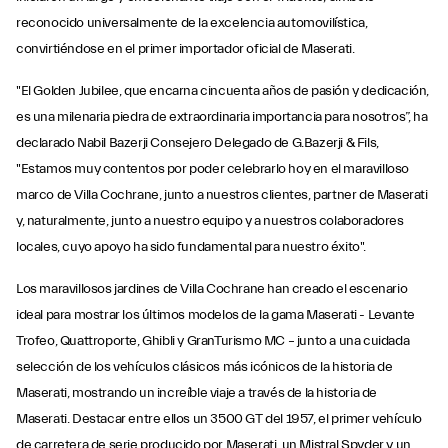
reconocido universalmente de la excelencia automovilística,
convirtiéndose en el primer importador oficial de Maserati.
"El Golden Jubilee, que encarna cincuenta años de pasión y dedicación,
es una milenaria piedra de extraordinaria importancia para nosotros”, ha
declarado Nabil Bazerji Consejero Delegado de G.Bazerji & Fils,
"Estamos muy contentos por poder celebrarlo hoy en el maravilloso
marco de Villa Cochrane, junto a nuestros clientes, partner de Maserati
y, naturalmente, junto a nuestro equipo y a nuestros colaboradores
locales, cuyo apoyo ha sido fundamental para nuestro éxito".
Los maravillosos jardines de Villa Cochrane han creado el escenario
ideal para mostrar los últimos modelos de la gama Maserati - Levante
Trofeo, Quattroporte, Ghibli y GranTurismo MC – junto a una cuidada
selección de los vehículos clásicos más icónicos de la historia de
Maserati, mostrando un increíble viaje a través de la historia de
Maserati. Destacar entre ellos un 3500 GT del 1957, el primer vehículo
de carretera de serie producido por Maserati, un Mistral Spyder y un