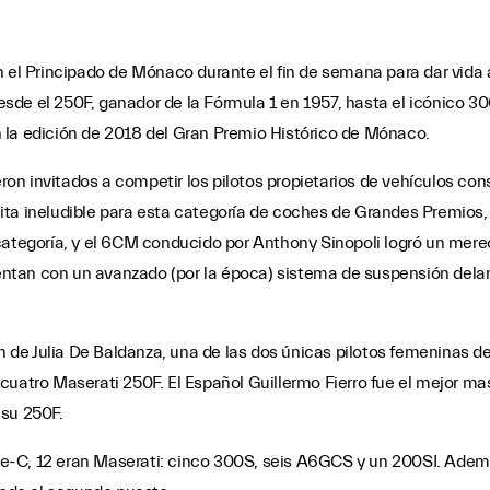
n el Principado de Mónaco durante el fin de semana para dar vida 
sde el 250F, ganador de la Fórmula 1 en 1957, hasta el icónico 
 la edición de 2018 del Gran Premio Histórico de Mónaco.
ueron invitados a competir los pilotos propietarios de vehículos c
a cita ineludible para esta categoría de coches de Grandes Premio
categoría, y el 6CM conducido por Anthony Sinopoli logró un merec
ntan con un avanzado (por la época) sistema de suspensión delan
ión de Julia De Baldanza, una de las dos únicas pilotos femeninas 
tro Maserati 250F. El Español Guillermo Fierro fue el mejor mas
 su 250F.
erie-C, 12 eran Maserati: cinco 300S, seis A6GCS y un 200SI. Adem