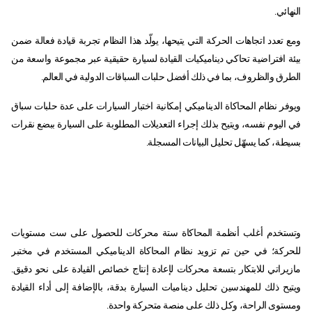
النهائي.
ومع تعدد اتجاهات الحركة التي يتيحها، يولّد هذا النظام تجربة قيادة فعالة ضمن
بيئة افتراضية تحاكي ديناميكيات القيادة لسيارة حقيقية عبر مجموعة واسعة من
الطرق والظروف، بما في ذلك أفضل حلبات السباقات الدولية في العالم.
ويوفر نظام المحاكاة الديناميكي إمكانية اختبار السيارات على عدة حلبات سباق
في اليوم نفسه، ويتيح بذلك إجراء التعديلات المطلوبة على السيارة ببضع نقرات
بسيطة، كما يسهّل تحليل البيانات المسجلة.
وتستخدم أغلب أنظمة المحاكاة ستة محركات للحصول على ست مستويات
للحركة؛ في حين تم تزويد نظام المحاكاة الديناميكي المستخدم في مختبر
مازيراتي للابتكار بتسعة محركات لإعادة إنتاج خصائص القيادة على نحو دقيق.
ويتيح ذلك للمهندسين تحليل ديناميات السيارة بدقة، بالإضافة إلى أداء القيادة
ومستوى الراحة، وكل ذلك على منصة متحركة واحدة.