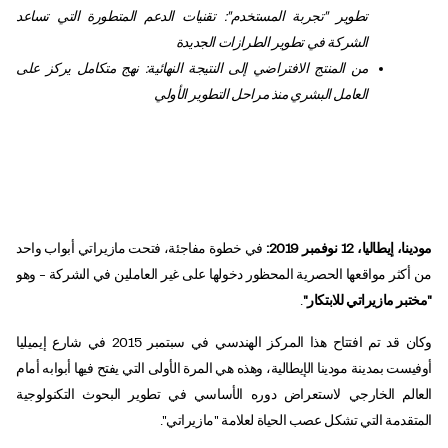
تطوير "تجربة المستخدم": تقنيات الدعم المتطورة التي تساعد
الشركة في تطوير الطرازات الجديدة
من المنتج الافتراضي إلى النتيجة النهائية: نهج متكامل يركز على
العامل البشري منذ مراحل التطوير الأولي
مودينا، إيطاليا، 12 نوفمبر 2019:
في خطوة مفاجئة، فتحت مازيراتي أبواب واحد
من أكثر مواقعها الحصرية المحظور دخولها على غير العاملين في الشركة – وهو
"مختبر مازيراتي للابتكار"
.
وكان قد تم افتتاح هذا المركز الهندسي في سبتمبر 2015 في شارع إيميليا
أوفيست بمدينة مودينا الإيطالية، وهذه هي المرة الأولى التي يفتح فيها أبوابه أمام
العالم الخارجي لاستعراض دوره الأساسي في تطوير البحوث التكنولوجية
المتقدمة التي تشكل عصب الحياة لعلامة "مازيراتي".