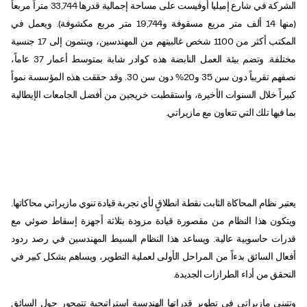
الشركة في شارع إميليا أوفيست على مساحة إجمالية قدرها 33,744 متراً مربعاً
(منها 14 ألف متر مربع مسقوفة و19,744 متر مربع مكشوفة). ويعمل في
المكتب أكثر من 1100 شخص غالبيتهم من المهندسين، وينتمون إلى 17 جنسية
مختلفة. وتضم بيئة العمل النابضة هذه كوادر شابة بمتوسط أعمار 37 عاماً،
نصفهم تقريباً دون سن 35 و20% دون سن 30. وقد حققت هذه المؤسسة نمواً
كبيراً خلال السنوات الأخيرة، واستقطبت خريجين من أفضل الجامعات الإيطالية
بما فيها تلك التي تتعاون مع مازيراتي.
يعتبر نظام المحاكاة الثابت نقطة انطلاقٍ لأي تجربة قيادة تنوي مازيراتي محاكاتها.
ويتكون هذا النظام من مقصورة قيادة مزودة بثلاثة أجهزة إسقاط ضوئي مع
قدرات حاسوبية عالية. ويساعد هذا النظام البسيط المهندسين في رصد ردود
أفعال السائق بدءاً من المراحل الأولى لعملية التطوير، ويساهم بشكل كبير في
التحقق من أداء الطرازات الجديدة.
وتتبنى مازيراتي في تطوير قدراتها الهندسية استراتيجية تتمحور حول السائق