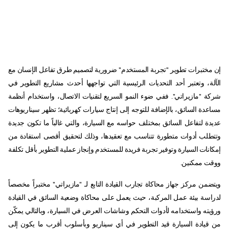
إن مختبرات تطوير "تجربة المستخدم" ضرورية لتصميم طرق تفاعل الإنسان مع
الآلة، وتعتبر أحد التحديات الرئيسية التي تواجهها أحدث مشاريع التطوير في
شركة "مازيراتي". ففي ضوء النمو السريع لتقنيات الاتصال، واستخدام أنظمة
مساعدة السائق، بالإضافة للتوجه إلى إنتاج سيارات كهربائية؛ تظهر سيناريوهات
عديدة لتفاعل السائق بمختلف حواسه مع السيارة، والتي غالباً ما تكون جديدة
وتتطلب أدوات متطورة تتناسب مع تعقيدها، وذلك لتحقيق أقصى استفادة من
إمكانات السيارة وتوفير تجربة فريدة للمستخدم وإنجاز عملية التطوير بأقل تكلفة
ووقت ممكنين.
ويتضمن مركز جهاز محاكاة تجارب القيادة التابع لـ "مازيراتي" مختبراً مخصصاً
لدراسة بيئة عمل المركبة، حيث يعمل على محاكاة وضعية السائق في القيادة
ورؤيته واستخدامه لأدوات التحكم وشاشات العرض في السيارة، وبالتالي يمكّن
من قيادة السيارة قيد التطوير في أي سيناريو وبأسلوب أقرب ما يكون إلى