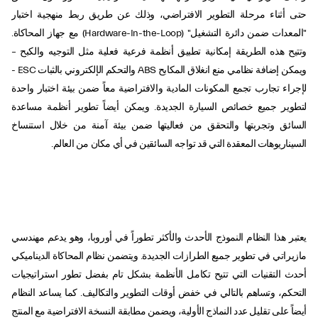
حتى أثناء مرحلة التطوير الافتراضي، وذلك عن طريق ربط منهجية اختبار
"المعدات ضمن دائرة التشغيل" (Hardware-In-the-Loop) مع جهاز المحاكاة.
وتتيح هذه الطريقة إمكانية تطبيق أنظمة فرعية فعلية مثل التوجيه والكبح –
ويمكن إضافة نظامي منع انغلاق المكابح ABS والتحكم الإلكتروني بالثبات ESC -
لإجراء تجارب تجمع المكونات المادية والافتراضية معاً ضمن بيئة اختبار واحدة
لتطوير جميع خصائص السيارة الجديدة. ويمكن أيضاً تطوير أنظمة مساعدة
السائق وتجربتها والتحقق من فعاليتها ضمن بيئة آمنة من خلال استنساخ
السيناريوهات المعقدة التي قد تواجه السائقين في أي مكان من العالم.
يعتبر هذا النظام النموذج الأحدث والأكثر تطوراً في أوروبا، وهو يدعم مهندسي
مازيراتي في تطوير جميع الطرازات الجديدة. ويتضمن نظام المحاكاة الديناميكي
أحدث التقنيات التي تتيح تكامل الأنظمة بشكل تام بفضل تطور استراتيجيات
التحكم، وتساهم بالتالي في خفض أوقات التطوير والتكاليف. كما يساعد النظام
أيضاً على تقليل عدد النماذج الأولية، ويضمن مطابقة النسخة الافتراضية مع المنتج