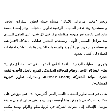
ويعتبر "مختبر مازيراتي للابتكار" منشأة حديثة لتطوير سيارات الحاضر
والمستقبل؛ وهنا تدعم العمليات الرقمية تطوير المنتجات، ويتم إضفاء بصمة
مازيراتي الخاصة عبر منهجية متكاملة تركز قبل كل شيء على العامل البشري
منذ مراحل التصميم الأولى. ويستخدم المختبر عمليات المحاكاة الافتراضية
بواسطة مزيج فريد من الأجهزة والبرمجيات للخروج بتقنيات تواكب احتياجات
العملاء إلى أقصى الحدود.
وتجري العمليات الرقمية الداعمة لتطوير المنتجات في ثلاث مناطق رئيسية:
نظام المحاكاة الثابت
، و
نظام
المحاكاة الديناميكي المزود بالجيل الأحدث لتقنية
حجرة القيادة المتحركة
(Driver-in-Motion)، ومختبرات
تطوير "تجربة
المستخدم
".
يعمل في قسم تطوير المنتجات (القسم الفني) أكثر من 1500 فني موزعين على
مكاتب الشركة في شوارع إيميليا أوفيست وسيرو مينوتي وديلي نازيوني بمدينة
مودينا، بالإضافة إلى مقرات الشركة في غرولياسكو وبالوكو. ويمتد مكتب