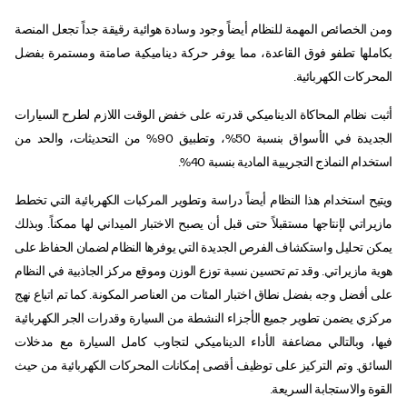
ومن الخصائص المهمة للنظام أيضاً وجود وسادة هوائية رقيقة جداً تجعل المنصة
بكاملها تطفو فوق القاعدة، مما يوفر حركة ديناميكية صامتة ومستمرة بفضل
المحركات الكهربائية.
أثبت نظام المحاكاة الديناميكي قدرته على خفض الوقت اللازم لطرح السيارات
الجديدة في الأسواق بنسبة 50%، وتطبيق 90% من التحديثات، والحد من
استخدام النماذج التجريبية المادية بنسبة 40%.
ويتيح استخدام هذا النظام أيضاً دراسة وتطوير المركبات الكهربائية التي تخطط
مازيراتي لإنتاجها مستقبلاً حتى قبل أن يصبح الاختبار الميداني لها ممكناً. وبذلك
يمكن تحليل واستكشاف الفرص الجديدة التي يوفرها النظام لضمان الحفاظ على
هوية مازيراتي. وقد تم تحسين نسبة توزع الوزن وموقع مركز الجاذبية في النظام
على أفضل وجه بفضل نطاق اختبار المئات من العناصر المكونة. كما تم اتباع نهج
مركزي يضمن تطوير جميع الأجزاء النشطة من السيارة وقدرات الجر الكهربائية
فيها، وبالتالي مضاعفة الأداء الديناميكي لتجاوب كامل السيارة مع مدخلات
السائق. وتم التركيز على توظيف أقصى إمكانات المحركات الكهربائية من حيث
القوة والاستجابة السريعة.