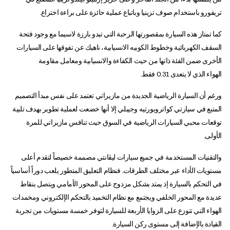
تريفورو باستخدام صوف تزينيا وباتباع عملية حائزة على براءة اختراع.
كما تمتاز هذه السيارة بمقصورتها الرحبة التي تبدو بارزة لاسيما مع وجود فتحة
السقف الكهربائية وخطوط الكوبيه الانسيابية، ناهيك عن تفوقها على السيارات
الأخرى ضمن الفئة ذاتها من حيث الكفاءة والانسيابية ومعامل مقاومة
الهواء الذي لا يتعدى 0.31 فقط.
ورغم أن السيارة الرياضية الجديدة من مازيراتي تعتمد على نفس مبدأ التصميم
المتبع في سيارتي كواتروبورتيه وجيبلي إلا أنها خضعت لعملية تطوير بهدف تلبية
توقعات محبي السيارات الرياضية في السوق حيث تنافس مازيراتي للمرة
الأولى.
والتقنيات المستخدمة في جميع سيارات ليڤانتي مصممة خصيصاً لتقدم أعلى
مستويات الأداء عبر مختلف الطرقات. فنظام التعليق المتطور يلعب دوراً أساسياً
في التحكم بالسيارة إذ يمتد بشكل مزدوج على المحور الأمامي ويتصل بنقاط
عديدة مع المحور الخلفي ويجتمع مع نظام التخميد بالتحكم الإلكتروني ومخمدات
الهواء التي تتوزع على الزوايا الأربعة للسيارة لتوفر خمسة مستويات من تجربة
القيادة بالإضافة إلى مستوى ركن السيارة.