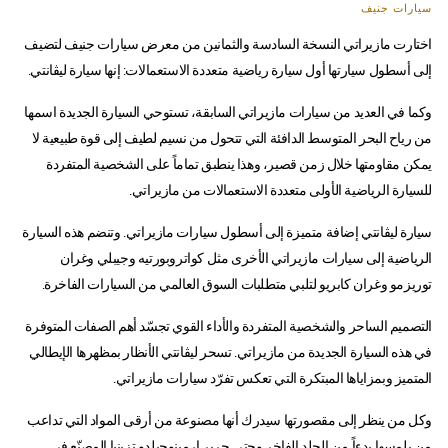
سيارات جنيف
اختارت مازيراتي النسخة السادسة والثمانين من معرض سيارات جنيف لتضيف
إلى أسطول سيارتها أول سيارة رياضية متعددة الاستعمالات: إنها سيارة ليڤانتي.
وكما في العديد من سيارات مازيراتي السابقة، تستوحي السيارة الجديدة اسمها
من رياح البحر المتوسط الدافئة التي تتحول من نسيم لطيف إلى قوة طبيعية لا
يمكن مقاومتها خلال زمن قصير، وهذا ينطبق تماماً على الشخصية المتفردة
للسيارة الرياضية الأولى متعددة الاستعمالات من مازيراتي.
سيارة ليڤانتي إضافة متميزة إلى أسطول سيارات مازيراتي. وتنضم هذه السيارة
الرياضية إلى سيارات مازيراتي الأخرى مثل كواتروبورتيه وجيبلي وغران
توريزمو وغران كابريو لتلبي متطلبات السوق العالمي من السيارات الفاخرة.
التصميم الساحر والشخصية المتفردة والأداء القوي تجسّد أهم الصفات المتوفرة
في هذه السيارة الجديدة من مازيراتي. تسحر ليڤانتي الأنظار بمظهرها الإيطالي
المتميز وبمزاياها المبتكرة التي تعكس تفرّد سيارات مازيراتي.
وكل من ينظر إلى مقصورتها سيدرك أنها مصنوعة من أرقى المواد التي تداعب
من يلمسها بدءاً من الجلد الفاخر وحتى حرير إرمينوجيلدو تزينيا المصنّع في