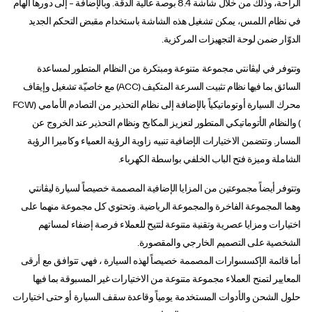
الراحة، وذلك من خلال شاشة 8.4 بوصة عالية الدقة. وبالإضافة – إلى دورها الهام
في نظام اللمس، يمكن تشغيل هذه الشاشة باستخدام مقبض التحكم الجديد
الدوّار ضمن لوحة التجهيزات المركزية.
وتتوفر في ليڤانتي مجموعة متنوعة ومبتكرة من النظام المتطور لمساعدة
السائق بما فيها نظام تثبيت السرعة المتكيف (ACC) مع خاصيّة تشغيل وإيقاف
محرك السيارة أوتوماتيكياً بالإضافة إلى نظام التحذير من التصادم الأمامي (FCW
) والنظام الأتوماتيكي المتطور لتعزيز المكابح ونظام التحذير عند الخروج عن
المسار. وتتضمن الاختيارات الإضافية تنبيه زاوية الرؤية العمياء وكاميرا الرؤية
الشاملة وميزة فتح الباب الخلفي بواسطة الكهرباء.
وتتوفر أيضاً مجموعتين من المزايا الإضافية المصممة خصيصاً لسيارة ليڤانتي
وهما المجموعة الفاخرة والمجموعة الرياضية. وتحتوي كل مجموعة منهما على
اختيارات ومزايا عصرية وتقنية متنوعة لتتيح للعملاء فرصة إضفاء لمساتهم
الشخصية على التصميم الخارجي والمقصورة.
أما قائمة الإكسسوارات المصممة خصيصاً لهذه السيارة ، فهي تتوافق مع أرقى
المعايير لتمنح العملاء مجموعة متنوعة من الاختيارات غير المسبوقة بما فيها
حلول الشحن والأدوات المستخدمة يومياً وقاعدة سقف السيارة أو حتى اختيارات