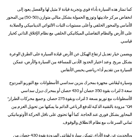
كما تمتاز هذه السيارة بأداء قوي وتجربة قيادة لا مثيل لها والفضل يعود إلى
انخفاض مركز جاذبيتها وتوزيع الحمولة بشكل مثالي متوازن (50-50) بين المحور
الأمامي والمحور الخلفي وأعلى مستويات الثبات الالتوائي الديناميكي والصلابة
على الأرض والنظام التفاضلي الميكانيكي الخلفي مع نظام الإغلاق الذاتي كخيار
قياسي.
ويضمن خيار تعديل ارتفاع الهيكل عن الأرض قيادة السيارة على الطرق الوعرة
بشكل مريح. وعند اختيار الحدود الأدنى للمسافة بين السيارة والأرض، تتمكن
السيارة من تقديم أداء رياضي يحبس الأنفاس.
وسيارة ليڤانتي مجهزة بمحرك بنزين سداسي الأسطوانات مع التوربو المزدوج
سعة 3 لترات بقوة 350 حصان أو 430 حصان أو بمحرك ديزل سداسي
الأسطوانات مع توربو بسعة 3 لترات وبقوة 275 حصان. وجميع محركات الطراز“
Q4” مزودة بالتقنية الذكية للدفع الرباعي الدائم ما يمكنها من تحويل العزم بين
المحاور بشكل فوري عند الحاجة. كما أنها تحتوي على ناقل الحركة الأوتوماتيكي
ثماني السرعات مع نظام الانطلاق والوقوف.
وبالحديث عن قوة الأداء، تتمكن سيارة ليڤانتي المزودة بقوة 430 حصان من