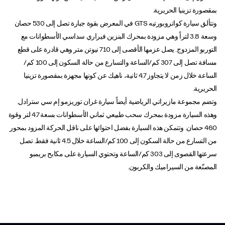
بمقصورة تزينيا الحريرية.
وتتألق سيارة كواتروبورتيه GTS في المعرض بقوة جبارة تصل إلى 530 حصان
وسعة 3.8 لتراً وهي مزودة بمحرك البنزين فيراري سداسي الأسطوانات مع
التوربو المزدوج. يصل عزمها الأقصى إلى 710 نيوتن متر وهي قادرة على قطع
مسافة تصل إلى 307 كم/الساعة والتسارع من حالة السكون إلى 100 كم/
الساعة خلال زمن لا يتجاوز 4.7 ثانية، ناهيك عن كونها مجهزة بمقصورة تزينيا
الحريرية.
وتضم مجموعة مازيراتي الرياضية أيضاً سيارة غران توريزمو إم سي سترادل.
وهذه السيارة مزودة بمحرك سحب طبيعي ثماني الأسطوانات بسعة 4.7 لتر وقوة
460 حصان. وتتمكن هذه السيارة بفضل احتوائها على ناقل الحركة المزود بمحور
من التسارع من حالة السكون إلى 100 كم/الساعة خلال 4.5 ثانية فقط. تصل
سرعتها القصوى إلى 303 كم/الساعة وتحتوي السيارة على مكابح بريمبو
المصنّعة من السيراميك والكربون.