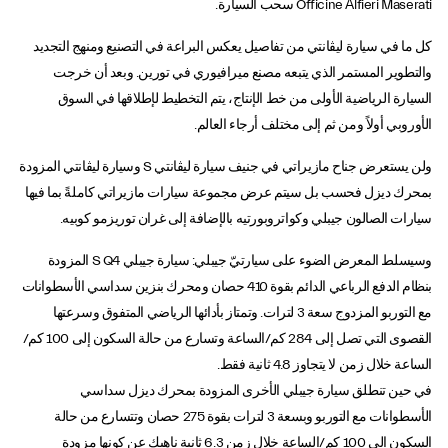
Officine Alfieri Maserati سحب السيارة.
كل ما في سيارة ليڤانتي من تفاصيل يعكس البراعة في التصنيع ومنهج التجديد
والتطوير المستمر الذي يتبعه مصنع ميرافيوري في تورين. وبعد أن خرجت
السيارة الرياضية الأولى من خط الإنتاج، يتم التخطيط لإطلاقها في السوق
الأوروبي أولاً ومن ثم إلى مختلف أرجاء العالم.
ولن يستعرض جناح مازيراتي في جنيف سيارة ليڤانتي S وسيارة ليڤانتي المزودة
بمحرك ديزل فحسب بل سيتم عرض مجموعة سيارات مازيراتي كاملةً بما فيها
سيارات الصالون جيبلي وكواتروبورتيه بالإضافة إلى غران توريزمو كوبيه.
وسيسلط المعرض الضوء على سيارتيّ جيبلي: سيارة جيبلي S Q4 المزودة
بنظام الدفع الرباعي الدائم بقوة 410 حصان ومحرك بنزين سداسي الأسطوانات
مع التوربو المزدوج سعة 3 لترات. وتمتاز بأدائها الرياضي المتفوق وسرعتها
القصوى التي تصل إلى 284 كم/الساعة وتسارع من حالة السكون إلى 100 كم/
الساعة خلال زمن لا يتجاوز 4.8 ثانية فقط.
في حين تنطلق سيارة جيبلي الأخرى المزودة بمحرك ديزل سداسي
الأسطوانات مع التوربو وبسعة 3 لترات بقوة 275 حصان وتتسارع من حالة
السكون إلى 100 كم/الساعة خلال زمن 6.3 ثانية ناهيك عن كونها مزودة