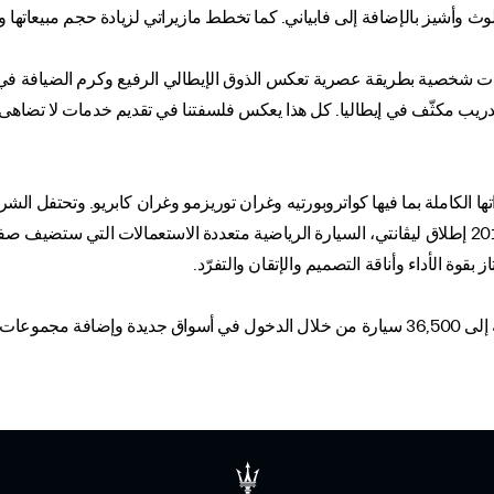
لوث وأشيز بالإضافة إلى فابياني. كما تخطط مازيراتي لزيادة حجم مبيعاتها
ت شخصية بطريقة عصرية تعكس الذوق الإيطالي الرفيع وكرم الضيافة في م
تدريب مكثّف في إيطاليا. كل هذا يعكس فلسفتنا في تقديم خدمات لا تضاهى لم
ا الكاملة بما فيها كواتروبورتيه وغران توريزمو وغران كابريو. وتحتفل الشر
إلى سوق جنوب إفريقيا بشكل رسمي. وسيشهد العام 2016 إطلاق ليڤانتي، السيارة الرياضية متعددة الاس