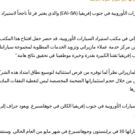
وكانت الشركة قد أعلنت عن تعيين مكتب استيراد السيارات الأوروبية في ج
تي في مكتب استيراد السيارات الأوروبية، قد حضر حفل افتتاح هذا المكتب و
مركز خدمة عملاء مازيراتي وتزويد الخدمات المطلوبة لمجموعة سياراتنا ال
إفريقيا ثقتنا الكبيرة بقدرة وخبرة موظفينا في تحقيق نتائج هامة.”
لمازيراتي نظراً لما توفره من فرص استثنائية لتوسيع نطاق امتداد هذه الشرك
سوق من خلال حجم استثماراتها الضخمة المخصصة ليس لتغطية النفقات الماد
ها.
وكانت مازيراتي قد افتتحت أول صالة عرض وخدمة لسياراتها 16 في براينستون وجوهانسبرغ في شهر 