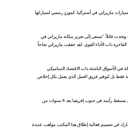
نوب إفريقيا (EAI-SA) والذي يعتبر فرعاً ناجحاً لاستيراد سيارات مازيراتي في أستراليا، كموردٍ رسمي لسياراتها
تحدث قائلاً: “نسعى إلى تعزيز مكانة مازيراتي في
فاخرة ذات الأداء القوي. لقد حققت مازيراتي نجاحاً
ة في الأسواق الناشئة ذات الاقتصاد الديناميكي
ية فقط بل لتوفير فريق العمل الذي يعمل بكل إخلاص
ويقود براد جراف العمليات الوطنية في مكتب استيراد السيارات الأوروبية في جنوب إفريقيا الكائن في جوهانسبرغ. ويعود جراف إلى مسقط رأسه في جنوب إفريقيا بعد 4 سنوات من
مايو من العام الحالي. وستشارك في تصميم فعالية إطلاق هذا المكتب مواهب عديدة