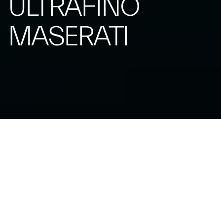
ULTRAFINO
MASERATI
Лимитированная серия из 100
экземпляров, воспевающая встречу
выдающейся динамики Maserati MCPURA и
мастерства швейцарского высокого часового
искусства