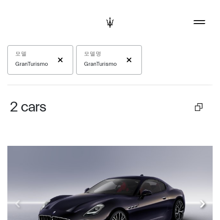
모델
모델명
GranTurismo
GranTurismo
2
cars