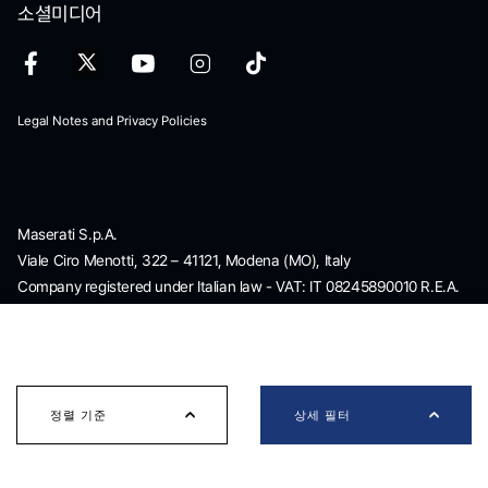
소셜미디어
Legal Notes and Privacy Policies
Maserati S.p.A.
Viale Ciro Menotti, 322 – 41121, Modena (MO), Italy
Company registered under Italian law - VAT: IT 08245890010 R.E.A.
Modena 347990
상세 필터
Share capital: 80.000.000 €, fully paid-up
Direction and coordination under Article 2497 of the Italian Civil
Code: Stellantis N.V.
마세라티 신차 검색
정렬 기준
상세 필터
maserati@pec.fcagroup.com
www.maserati.com
가까운 지역에서 완벽한 마세라티를 찾아보십시오.