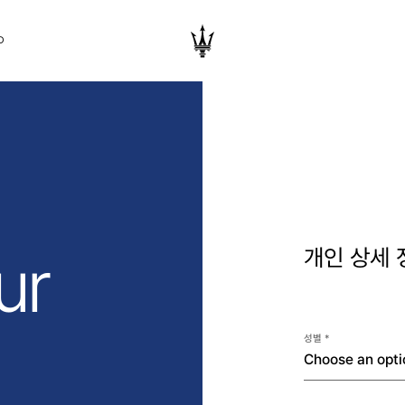
D
ur
개인 상세 
성별 *
Choose an opti