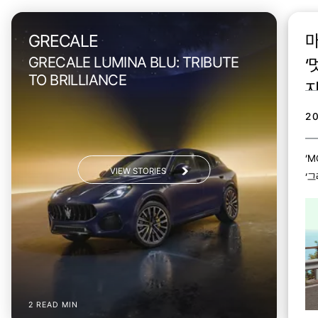
GRECALE
마
GRECALE LUMINA BLU: TRIBUTE
‘
TO BRILLIANCE
2
‘M
VIEW STORIES
‘
이
존
2 READ MIN