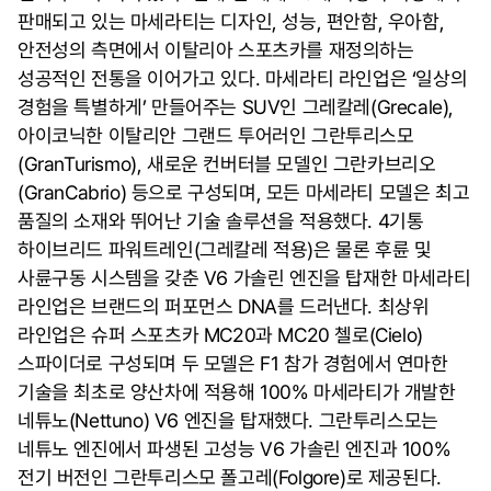
판매되고 있는 마세라티는 디자인, 성능, 편안함, 우아함,
안전성의 측면에서 이탈리아 스포츠카를 재정의하는
성공적인 전통을 이어가고 있다. 마세라티 라인업은 ‘일상의
경험을 특별하게’ 만들어주는 SUV인 그레칼레(Grecale),
아이코닉한 이탈리안 그랜드 투어러인 그란투리스모
(GranTurismo), 새로운 컨버터블 모델인 그란카브리오
(GranCabrio) 등으로 구성되며, 모든 마세라티 모델은 최고
품질의 소재와 뛰어난 기술 솔루션을 적용했다. 4기통
하이브리드 파워트레인(그레칼레 적용)은 물론 후륜 및
사륜구동 시스템을 갖춘 V6 가솔린 엔진을 탑재한 마세라티
라인업은 브랜드의 퍼포먼스 DNA를 드러낸다. 최상위
라인업은 슈퍼 스포츠카 MC20과 MC20 첼로(Cielo)
스파이더로 구성되며 두 모델은 F1 참가 경험에서 연마한
기술을 최초로 양산차에 적용해 100% 마세라티가 개발한
네튜노(Nettuno) V6 엔진을 탑재했다. 그란투리스모는
네튜노 엔진에서 파생된 고성능 V6 가솔린 엔진과 100%
전기 버전인 그란투리스모 폴고레(Folgore)로 제공된다.