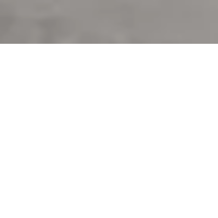
今すぐお手元にお届けで
きるマセラティ限定キャ
ンペーン実施中
マセラティ 横浜港北では、お車をお探しの方へ今すぐお手元にお届
けできる特選モデルをご用意しています。
通常のオーダーでは納車まで数ヶ月～1年以上お待たせすることもご
ざいますが、今なら特選車両を台数限定でご用意しております。