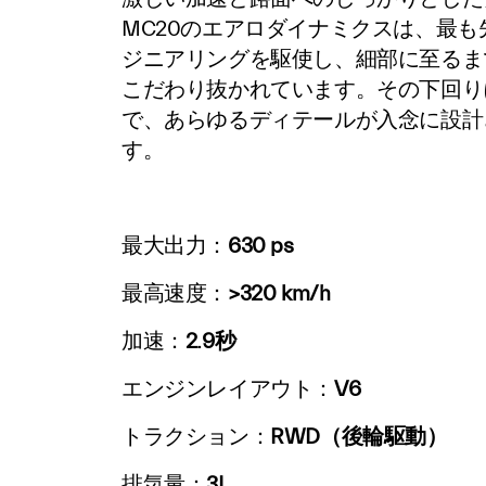
MC20のエアロダイナミクスは、最も
ジニアリングを駆使し、細部に至るま
こだわり抜かれています。その下回り
で、あらゆるディテールが入念に設計
す。
最大出力：
630 ps
最高速度：
>320 km/h
加速：
2.9秒
エンジンレイアウト：
V6
トラクション：
RWD（後輪駆動）
排気量：
3L