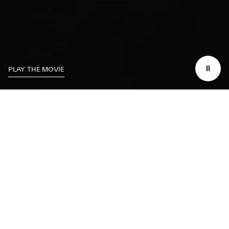
PLAY THE MOVIE
Masters of Driving
コックピットに座り、ステアリングホイールを握
り、限界を超える準備をしてください。最もパワフ
ルなハイパフォーマンスカーをその本来の生誕地に
位置するサーキットで運転する感覚を体験してくだ
さい。この車は約3秒で100km/hに到達することはも
ちろん、今度はあなたがスピードの芸術をマスター