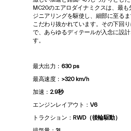
MC20のエアロダイナミクスは、最も
ジニアリングを駆使し、細部に至るま
こだわり抜かれています。その下回り
で、あらゆるディテールが入念に設計
す。
最大出力：
630 ps
最高速度：
>320 km/h
加速：
2.9秒
エンジンレイアウト：
V6
トラクション：
RWD（後輪駆動）
排気量：
3L