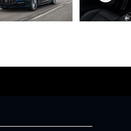
餐
玛莎拉蒂互联