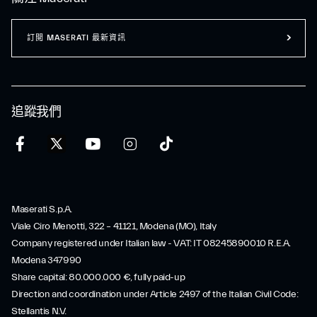
訂閲 MASERATI 最新資訊
追蹤我們
Maserati S.p.A.
Viale Ciro Menotti, 322 – 41121, Modena (MO), Italy
Company registered under Italian law - VAT: IT 08245890010 R.E.A.
Modena 347990
Share capital: 80.000.000 €, fully paid-up
Direction and coordination under Article 2497 of the Italian Civil Code:
Stellantis N.V.