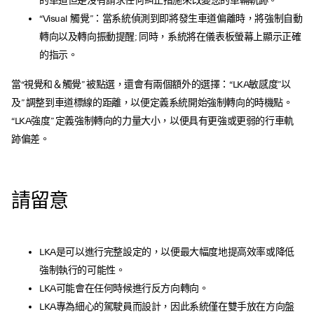
的車道但是沒有請求任何糾正措施來改變您的車輛軌跡。
“Visual 觸覺”：當系統偵測到即將發生車道偏離時，將強制自動
轉向以及轉向振動提醒; 同時，系統將在儀表板螢幕上顯示正確
的指示。
當“視覺和＆觸覺” 被點選，還會有兩個額外的選擇：“LKA敏感度”以
及” 調整到車道標線的距離，以便定義系統開始強制轉向的時機點。
“LKA強度” 定義強制轉向的力量大小，以便具有更強或更弱的行車軌
跡偏差。
請留意
LKA是可以進行完整設定的，以便最大幅度地提高效率或降低
強制執行的可能性。
LKA可能會在任何時候進行反方向轉向。
LKA專為細心的駕駛員而設計，因此系統僅在雙手放在方向盤