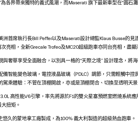
erati”為各界帶來獨特的義式風潮，而Maserati 旗下最新車型
ti美洲首席執行長Bill Peffer以及Maserati設計總監Klaus Busse
athering”首次亮相，全新Grecale Trofeo及MC20超級跑車亦同台
運動表現與奢華享受全面融合，以別具一格的“天際之境” 設計理念，
elo配備智能變色玻璃，電控液晶玻璃（PDLC）調節，只需輕觸
富多彩的駕乘體驗：不管在頂棚開啟，亦或是頂棚閉合、切換至透明
擎，這款3.0L 高性能V6引擎，率先將源於F1的雙火星塞預燃室燃燒系統應
的最大扭矩。
，並於歷史悠久的蒙地拿工廠製成，為100% 義大利製造的超級熱血跑車。