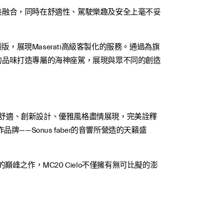
創新、性能完美融合，同時在舒適性、駕駛樂趣及安全上毫不妥
ISERIE定製版，展現Maserati高級客製化的服務。通過為旗
據自己的品味打造專屬的海神座駕，展現與眾不同的創造
DNA，舒適、創新設計、優雅風格盡情展現，完美詮釋
品牌——Sonus faber的音響所營造的天籟盛
巔峰之作，MC20 Cielo不僅擁有無可比擬的澎