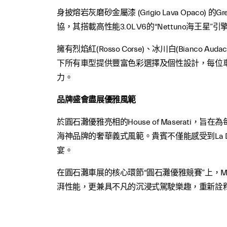
身披熔岩灰磨砂金屬漆 (Grigio Lava Opa
協，其搭載高性能3.0L V6的“Nettuno海王星
擁有烈焰紅(Rosso Corse)、冰川白(Bianco Au
下所有車型提供豐富色彩選擇及個性設計，每位車主皆
力。
品牌盛會盡展優雅風範
於圓石灘優雅亮相的House of Maserat
海神品牌的奢華義式風範。貴賓不僅能感受到La Dol
宴。
在圓石灘車展的核心環節“圓石灘優雅競賽”上，MC
湃性能，更兼具不凡的沉浸式駕駛樂趣，重新詮