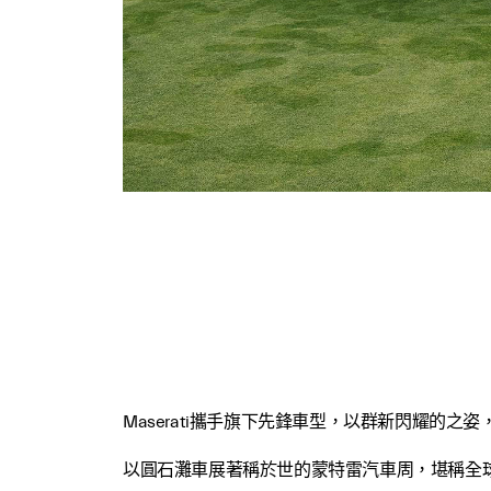
Maserati攜手旗下先鋒車型，以群新閃耀的
以圓石灘車展著稱於世的蒙特雷汽車周，堪稱全球車壇