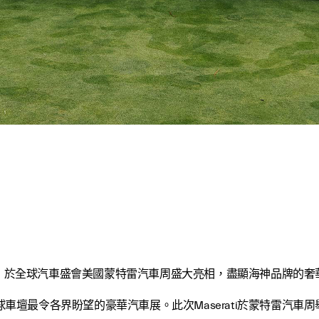
之姿，於全球汽車盛會美國蒙特雷汽車周盛大亮相，盡顯海神品牌的奢
最令各界盼望的豪華汽車展。此次Maserati於蒙特雷汽車周舉行的