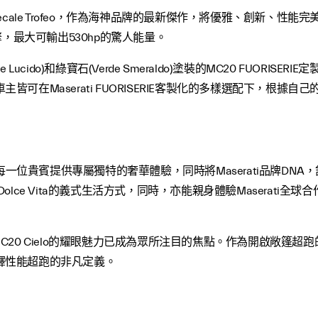
co) 的Grecale Trofeo，作為海神品牌的最新傑作，將優雅、
”引擎，最大可輸出530hp的驚人能量。
dace Lucido)和綠寶石(Verde Smeraldo)塗裝的MC20 FUOR
可在Maserati FUORISERIE客製化的多樣選配下，根
i，旨在為每一位貴賓提供專屬獨特的奢華體驗，同時將Maserati品牌
ce Vita的義式生活方式，同時，亦能親身體驗Maserati全球合作
20 Cielo的耀眼魅力已成為眾所注目的焦點。作為開啟敞篷超跑的
釋性能超跑的非凡定義。