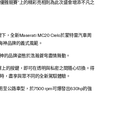
在“圓石灘優雅競賽”上的精彩亮相則為此次盛會增添不凡之
的見證下，全新Maserati MC20 Cielo於蒙特雷汽車周
亮相，盡顯海神品牌的義式風範。
將海神的品牌姿態於浩瀚蒼穹盡情舞動。
中控屏上的按鍵，即可在透明與私密之間隨心切換。得
天景時，盡享與眾不同的全新駕馭體驗。
用至公路車型，於7500 rpm可爆發出630hp的強