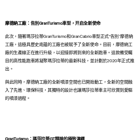
摩德納工廠
：
告別
GranTurismo車型
，开启全新使命
此次，隨著瑪莎拉蒂GranTurismo和GranCabrio車型正式“告別”摩德納
工廠，這極具歷史底蘊的工廠也被賦予了全新使命。目前，摩德納工
廠的生產線正在進行升級，以迎接即將到來的全新跑車。這款備受矚
目的高性能跑車將凝聚瑪莎拉蒂的最新科技，並計劃於2020年正式推
出。
與此同時，摩德納工廠的全新噴漆空間也已開始動工，全新的空間融
入了先進、環保科技，其獨特的設計也讓瑪莎拉蒂車主可欣賞到愛驅
的噴漆過程。
GranTurismo
：
瑪莎拉蒂GT精神的極致演繹