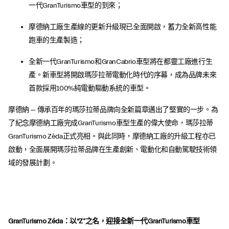
一代GranTurismo車型的到來；
摩德納工廠生產線的更新升級現已全面開啟，蓄力全新高性能
跑車的生產製造；
全新一代GranTurismo和GranCabrio車型將在都靈工廠進行生
產。新車型將開啟瑪莎拉蒂電動化時代的序幕，成為品牌未來
首款採用100%純電動驅動系統的車型。
摩德納 — 傳承百年的瑪莎拉蒂品牌向全新篇章邁出了堅實的一步。為
了紀念摩德納工廠完成GranTurismo車型生產的偉大使命，瑪莎拉蒂
GranTurismo Zèda正式亮相。與此同時，摩德納工廠的升級工程亦已
啟動，全面展開瑪莎拉蒂品牌在生產創新、電動化和自動駕駛技術領
域的發展計劃。
GranTurismo Zéda：以“Z”之名，迎接全新一代GranTurismo車型