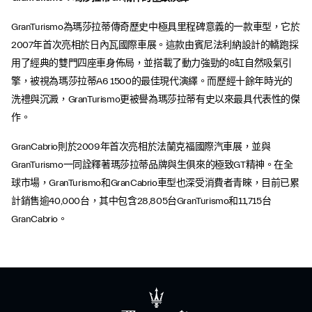
GranTurismo為瑪莎拉蒂傳奇歷史中極具里程碑意義的一款車型，它於
2007年首次亮相於日內瓦國際車展。這款由賓尼法利納設計的轎跑採
用了經典的雙門四座車身佈局，並搭載了動力強勁的8缸自然吸氣引
擎，被視為瑪莎拉蒂A6 1500的最佳現代演繹。而歷經十餘年時光的
洗禮與沉澱，GranTurismo更被譽為瑪莎拉蒂有史以來最具代表性的傑
作。
GranCabrio則於2009年首次亮相於法蘭克福國際汽車展，並與
GranTurismo一同詮釋著瑪莎拉蒂品牌與生俱來的極致GT精神。在全
球市場，GranTurismo和GranCabrio車型也深受消費者青睞，目前已累
計銷售逾40,000台，其中包含28,805台GranTurismo和11,715台
GranCabrio。