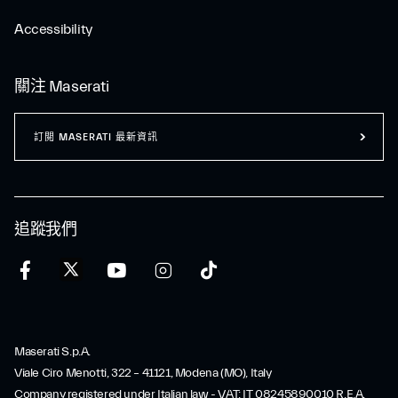
Accessibility
關注 Maserati
訂閲 MASERATI 最新資訊
追蹤我們
Maserati S.p.A.
Viale Ciro Menotti, 322 – 41121, Modena (MO), Italy
Company registered under Italian law - VAT: IT 08245890010 R.E.A.