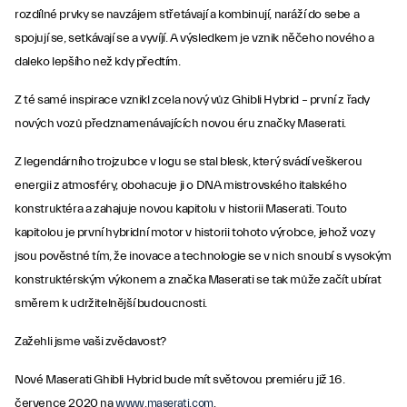
rozdílné prvky se navzájem střetávají a kombinují, naráží do sebe a
spojují se, setkávají se a vyvíjí. A výsledkem je vznik něčeho nového a
daleko lepšího než kdy předtím.
Z té samé inspirace vznikl zcela nový vůz Ghibli Hybrid – první z řady
nových vozů předznamenávajících novou éru značky Maserati.
Z legendárního trojzubce v logu se stal blesk, který svádí veškerou
energii z atmosféry, obohacuje ji o DNA mistrovského italského
konstruktéra a zahajuje novou kapitolu v historii Maserati. Touto
kapitolou je první hybridní motor v historii tohoto výrobce, jehož vozy
jsou pověstné tím, že inovace a technologie se v nich snoubí s vysokým
konstruktérským výkonem a značka Maserati se tak může začít ubírat
směrem k udržitelnější budoucnosti.
Zažehli jsme vaši zvědavost?
Nové Maserati Ghibli Hybrid bude mít světovou premiéru již 16.
července 2020 na
www.maserati.com
.