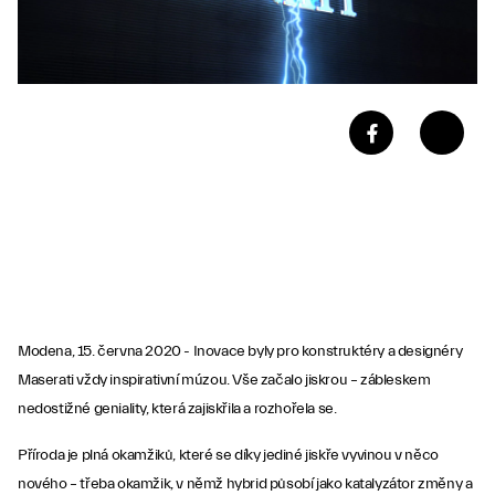
Modena, 15. června 2020 - Inovace byly pro konstruktéry a designéry
Maserati vždy inspirativní múzou. Vše začalo jiskrou – zábleskem
nedostižné geniality, která zajiskřila a rozhořela se.
Příroda je plná okamžiků, které se díky jediné jiskře vyvinou v něco
nového – třeba okamžik, v němž hybrid působí jako katalyzátor změny a