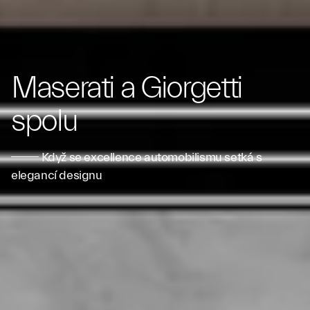
Maserati a Giorgetti
spolu
Když se excellence automobilismu setká s
elegancí designu