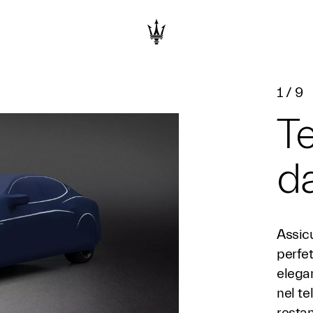
1
/
9
Te
da
Assicu
perfet
elegan
nel te
restan