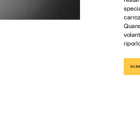
speci
carroz
Quando
volant
riporl
SCAR