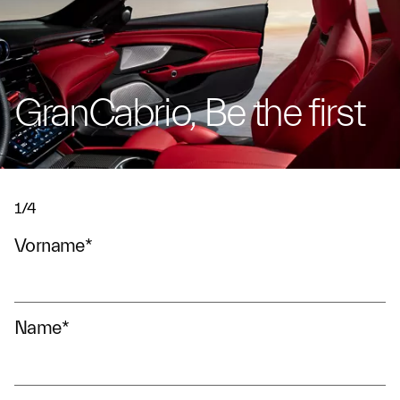
GranCabrio, Be the first
1/4
Vorname
*
Name
*