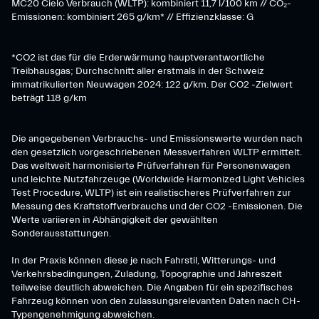
MC20 Cielo Verbrauch (WLTP): kombiniert 11,7 l/100 km // CO₂-
Emissionen: kombiniert 265 g/km* // Effizienzklasse: G
*CO2 ist das für die Erderwärmung hauptverantwortliche
Treibhausgas; Durchschnitt aller erstmals in der Schweiz
immatrikulierten Neuwagen 2024: 122 g/km. Der CO2 -Zielwert
beträgt 118 g/km
Die angegebenen Verbrauchs- und Emissionswerte wurden nach
den gesetzlich vorgeschriebenen Messverfahren WLTP ermittelt.
Das weltweit harmonisierte Prüfverfahren für Personenwagen
und leichte Nutzfahrzeuge (Worldwide Harmonized Light Vehicles
Test Procedure, WLTP) ist ein realistischeres Prüfverfahren zur
Messung des Kraftstoffverbrauchs und der CO2 -Emissionen. Die
Werte variieren in Abhängigkeit der gewählten
Sonderausstattungen.
In der Praxis können diese je nach Fahrstil, Witterungs- und
Verkehrsbedingungen, Zuladung, Topographie und Jahreszeit
teilweise deutlich abweichen. Die Angaben für ein spezifisches
Fahrzeug können von den zulassungsrelevanten Daten nach CH-
Typengenehmigung abweichen.