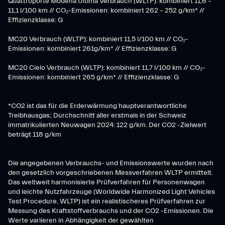
Quattroporte Modena Ultima Verbrauch (WLTP): kombiniert 11,6 –
11,1 l/100 km // CO₂-Emissionen: kombiniert 262 – 252 g/km* //
Effizienzklasse: G
MC20 Verbrauch (WLTP): kombiniert 11,5 l/100 km // CO₂-
Emissionen: kombiniert 261g/km* // Effizienzklasse: G
MC20 Cielo Verbrauch (WLTP): kombiniert 11,7 l/100 km // CO₂-
Emissionen: kombiniert 265 g/km* // Effizienzklasse: G
*CO2 ist das für die Erderwärmung hauptverantwortliche
Treibhausgas; Durchschnitt aller erstmals in der Schweiz
immatrikulierten Neuwagen 2024: 122 g/km. Der CO2 -Zielwert
beträgt 118 g/km
Die angegebenen Verbrauchs- und Emissionswerte wurden nach
den gesetzlich vorgeschriebenen Messverfahren WLTP ermittelt.
Das weltweit harmonisierte Prüfverfahren für Personenwagen
und leichte Nutzfahrzeuge (Worldwide Harmonized Light Vehicles
Test Procedure, WLTP) ist ein realistischeres Prüfverfahren zur
Messung des Kraftstoffverbrauchs und der CO2 -Emissionen. Die
Werte variieren in Abhängigkeit der gewählten