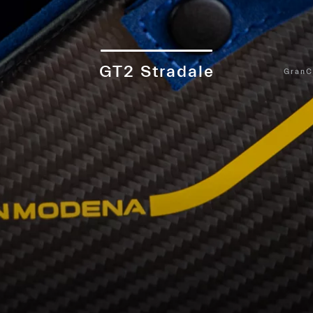
GT2 Stradale
GranC