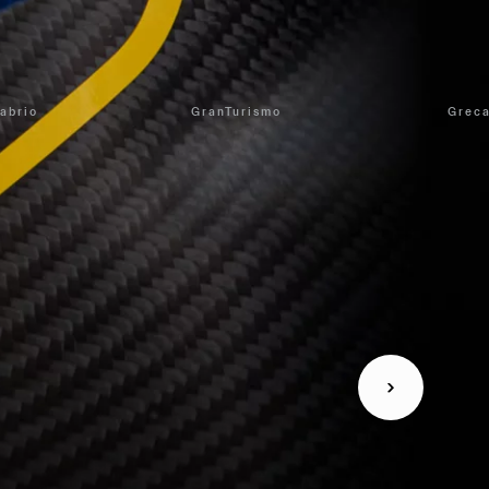
abrio
GranTurismo
Greca