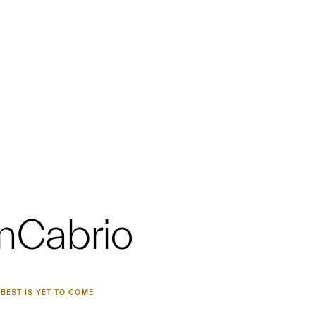
nCabrio
 BEST IS YET TO COME