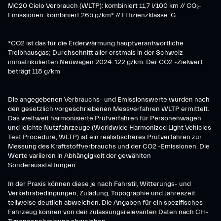
MC20 Cielo Verbrauch (WLTP): kombiniert 11,7 l/100 km // CO₂-
Emissionen: kombiniert 265 g/km* // Effizienzklasse: G
*CO2 ist das für die Erderwärmung hauptverantwortliche
Treibhausgas; Durchschnitt aller erstmals in der Schweiz
immatrikulierten Neuwagen 2024: 122 g/km. Der CO2 -Zielwert
beträgt 118 g/km
Die angegebenen Verbrauchs- und Emissionswerte wurden nach
den gesetzlich vorgeschriebenen Messverfahren WLTP ermittelt.
Das weltweit harmonisierte Prüfverfahren für Personenwagen
und leichte Nutzfahrzeuge (Worldwide Harmonized Light Vehicles
Test Procedure, WLTP) ist ein realistischeres Prüfverfahren zur
Messung des Kraftstoffverbrauchs und der CO2 -Emissionen. Die
Werte variieren in Abhängigkeit der gewählten
Sonderausstattungen.
In der Praxis können diese je nach Fahrstil, Witterungs- und
Verkehrsbedingungen, Zuladung, Topographie und Jahreszeit
teilweise deutlich abweichen. Die Angaben für ein spezifisches
Fahrzeug können von den zulassungsrelevanten Daten nach CH-