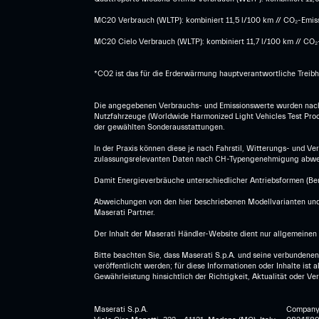
MC20 Verbrauch (WLTP): kombiniert 11,5 l/100 km // CO₂-Emissi
MC20 Cielo Verbrauch (WLTP): kombiniert 11,7 l/100 km // CO₂-
*CO2 ist das für die Erderwärmung hauptverantwortliche Treib
Die angegebenen Verbrauchs- und Emissionswerte wurden nach 
Nutzfahrzeuge (Worldwide Harmonized Light Vehicles Test Proce
der gewählten Sonderausstattungen.
In der Praxis können diese je nach Fahrstil, Witterungs- und V
zulassungsrelevanten Daten nach CH-Typengenehmigung abwe
Damit Energieverbräuche unterschiedlicher Antriebsformen (Benz
Abweichungen von den hier beschriebenen Modellvarianten und 
Maserati Partner.
Der Inhalt der Maserati Händler-Website dient nur allgemeinen 
Bitte beachten Sie, dass Maserati S.p.A. und seine verbundenen
veröffentlicht werden; für diese Informationen oder Inhalte is
Gewährleistung hinsichtlich der Richtigkeit, Aktualität oder V
Maserati S.p.A.
Company r