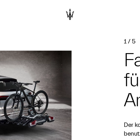
1
/
5
Fa
fü
A
Der k
benut