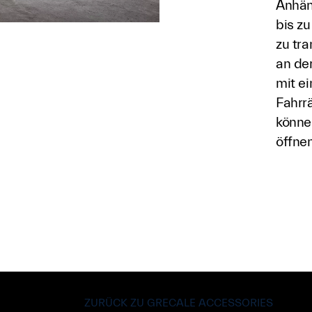
Anhän
bis zu
zu tr
an de
mit e
Fahrr
können
öffnen
ZURÜCK ZU GRECALE ACCESSORIES