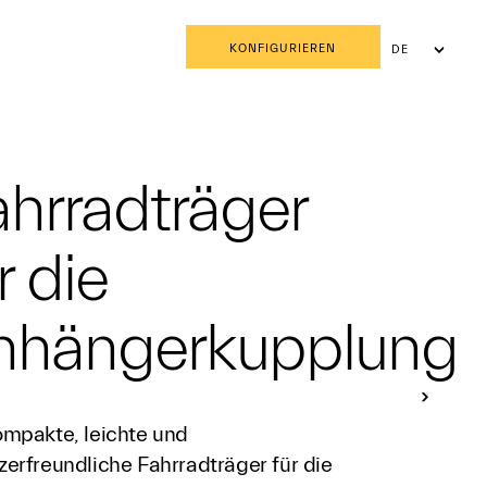
KONFIGURIEREN
DE
FR
IT
hrradträger
r die
nhängerkupplung
ompakte, leichte und
zerfreundliche Fahrradträger für die