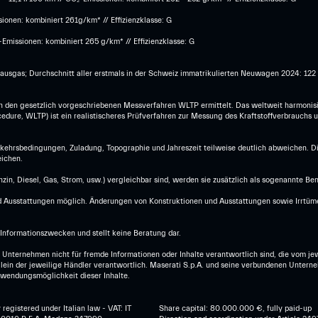
onen: kombiniert 261g/km* // Effizienzklasse: G
Emissionen: kombiniert 265 g/km* // Effizienzklasse: G
hausgas; Durchschnitt aller erstmals in der Schweiz immatrikulierten Neuwagen 2024: 12
den gesetzlich vorgeschriebenen Messverfahren WLTP ermittelt. Das weltweit harmonisi
dure, WLTP) ist ein realistischeres Prüfverfahren zur Messung des Kraftstoffverbrauchs 
erkehrsbedingungen, Zuladung, Topographie und Jahreszeit teilweise deutlich abweichen. 
ichen.
in, Diesel, Gas, Strom, usw.) vergleichbar sind, werden sie zusätzlich als sogenannte Be
Ausstattungen möglich. Änderungen von Konstruktionen und Ausstattungen sowie Irrtümer 
Informationszwecken und stellt keine Beratung dar.
 Unternehmen nicht für fremde Informationen oder Inhalte verantwortlich sind, die vom jew
t allein der jeweilige Händler verantwortlich. Maserati S.p.A. und seine verbundenen Unt
erwendungsmöglichkeit dieser Inhalte.
egistered under Italian law - VAT: IT
Share capital: 80.000.000 €, fully paid-up