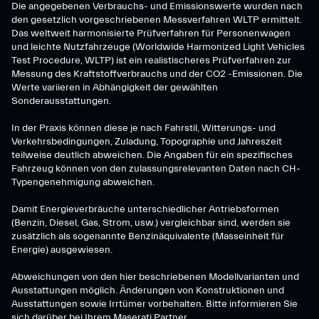
Die angegebenen Verbrauchs- und Emissionswerte wurden nach
den gesetzlich vorgeschriebenen Messverfahren WLTP ermittelt.
Das weltweit harmonisierte Prüfverfahren für Personenwagen
und leichte Nutzfahrzeuge (Worldwide Harmonized Light Vehicles
Test Procedure, WLTP) ist ein realistischeres Prüfverfahren zur
Messung des Kraftstoffverbrauchs und der CO2 -Emissionen. Die
Werte variieren in Abhängigkeit der gewählten
Sonderausstattungen.
In der Praxis können diese je nach Fahrstil, Witterungs- und
Verkehrsbedingungen, Zuladung, Topographie und Jahreszeit
teilweise deutlich abweichen. Die Angaben für ein spezifisches
Fahrzeug können von den zulassungsrelevanten Daten nach CH-
Typengenehmigung abweichen.
Damit Energieverbräuche unterschiedlicher Antriebsformen
(Benzin, Diesel, Gas, Strom, usw.) vergleichbar sind, werden sie
zusätzlich als sogenannte Benzinäquivalente (Masseinheit für
Energie) ausgewiesen.
Abweichungen von den hier beschriebenen Modellvarianten und
Ausstattungen möglich. Änderungen von Konstruktionen und
Ausstattungen sowie Irrtümer vorbehalten. Bitte informieren Sie
sich darüber bei Ihrem Maserati Partner.