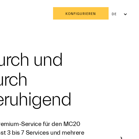
KONFIGURIEREN
DE
FR
IT
urch und
urch
eruhigend
remium-Service für den MC20
st 3 bis 7 Services und mehrere