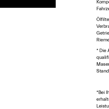
Kompo
Fahrz
Ölfilt
Verbr
Getrie
Rieme
* Die
qualif
Maser
Stand
*Bei I
erhal
Leist