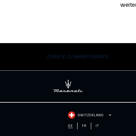
weiter
ZURÜCK ZU MAINTENANCE
SWITZERLAND
DE
FR
IT