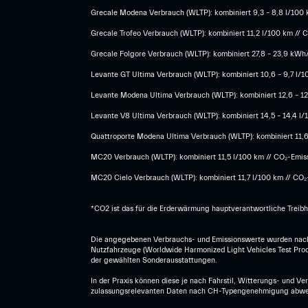
Grecale Modena Verbrauch (WLTP): kombiniert 9,3 – 8,8 l/100 k
Grecale Trofeo Verbrauch (WLTP): kombiniert 11,2 l/100 km // C
Grecale Folgore Verbrauch (WLTP): kombiniert 27,8 – 23,9 kWh/
Levante GT Ultima Verbrauch (WLTP): kombiniert 10,6 – 9,7 l/10
Levante Modena Ultima Verbrauch (WLTP): kombiniert 12,6 – 12,
Levante V8 Ultima Verbrauch (WLTP): kombiniert 14,5 – 14,4 l/1
Quattroporte Modena Ultima Verbrauch (WLTP): kombiniert 11,6 –
MC20 Verbrauch (WLTP): kombiniert 11,5 l/100 km // CO₂-Emissi
MC20 Cielo Verbrauch (WLTP): kombiniert 11,7 l/100 km // CO₂-
*CO2 ist das für die Erderwärmung hauptverantwortliche Treib
Die angegebenen Verbrauchs- und Emissionswerte wurden nach 
Nutzfahrzeuge (Worldwide Harmonized Light Vehicles Test Proce
der gewählten Sonderausstattungen.
In der Praxis können diese je nach Fahrstil, Witterungs- und V
zulassungsrelevanten Daten nach CH-Typengenehmigung abwe