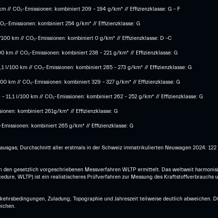
m // CO₂-Emissionen: kombiniert 209 – 194 g/km* // Effizienzklasse: G – F
O₂-Emissionen: kombiniert 254 g/km* // Effizienzklasse: G
100 km // CO₂-Emissionen: kombiniert 0 g/km* // Effizienzklasse: D –C
0 km // CO₂-Emissionen: kombiniert 238 – 221 g/km* // Effizienzklasse: G
1 l/100 km // CO₂-Emissionen: kombiniert 285 – 273 g/km* // Effizienzklasse: G
00 km // CO₂-Emissionen: kombiniert 329 – 327 g/km* // Effizienzklasse: G
 11,1 l/100 km // CO₂-Emissionen: kombiniert 262 – 252 g/km* // Effizienzklasse: G
onen: kombiniert 261g/km* // Effizienzklasse: G
Emissionen: kombiniert 265 g/km* // Effizienzklasse: G
hausgas; Durchschnitt aller erstmals in der Schweiz immatrikulierten Neuwagen 2024: 12
den gesetzlich vorgeschriebenen Messverfahren WLTP ermittelt. Das weltweit harmonisi
dure, WLTP) ist ein realistischeres Prüfverfahren zur Messung des Kraftstoffverbrauchs 
erkehrsbedingungen, Zuladung, Topographie und Jahreszeit teilweise deutlich abweichen. 
ichen.