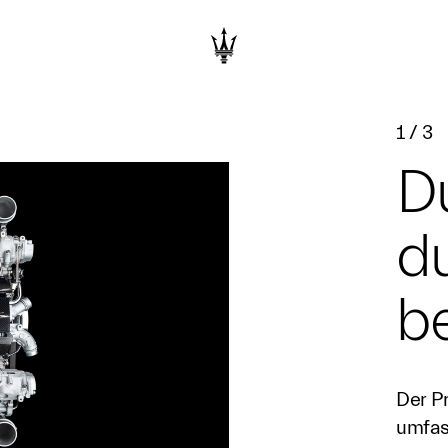
1
/
3
D
d
b
Der P
umfas