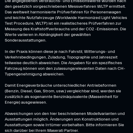
Die angegebenen Verbrauchs- und Emissionswerte wurden nach
den gesetzlich vorgeschriebenen Messverfahren WLTP ermittelt.
Das weltweit harmonisierte Prüfverfahren für Personenwagen
und leichte Nutzfahrzeuge (Worldwide Harmonized Light Vehicles
Test Procedure, WLTP) ist ein realistischeres Prüfverfahren zur
Messung des Kraftstoffverbrauchs und der CO2 -Emissionen. Die
Werte variieren in Abhängigkeit der gewählten
Sonderausstattungen.
In der Praxis können diese je nach Fahrstil, Witterungs- und
Verkehrsbedingungen, Zuladung, Topographie und Jahreszeit
teilweise deutlich abweichen. Die Angaben für ein spezifisches
Fahrzeug können von den zulassungsrelevanten Daten nach CH-
Typengenehmigung abweichen.
Damit Energieverbräuche unterschiedlicher Antriebsformen
(Benzin, Diesel, Gas, Strom, usw.) vergleichbar sind, werden sie
zusätzlich als sogenannte Benzinäquivalente (Masseinheit für
Energie) ausgewiesen.
Abweichungen von den hier beschriebenen Modellvarianten und
Ausstattungen möglich. Änderungen von Konstruktionen und
Ausstattungen sowie Irrtümer vorbehalten. Bitte informieren Sie
sich darüber bei Ihrem Maserati Partner.