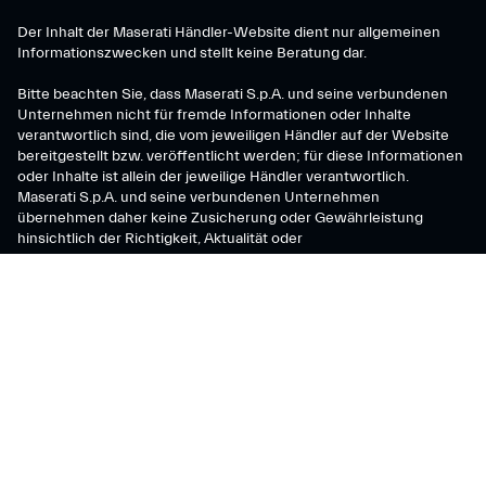
Der Inhalt der Maserati Händler-Website dient nur allgemeinen
Informationszwecken und stellt keine Beratung dar.
Bitte beachten Sie, dass Maserati S.p.A. und seine verbundenen
Unternehmen nicht für fremde Informationen oder Inhalte
verantwortlich sind, die vom jeweiligen Händler auf der Website
bereitgestellt bzw. veröffentlicht werden; für diese Informationen
oder Inhalte ist allein der jeweilige Händler verantwortlich.
Maserati S.p.A. und seine verbundenen Unternehmen
übernehmen daher keine Zusicherung oder Gewährleistung
hinsichtlich der Richtigkeit, Aktualität oder
Verwendungsmöglichkeit dieser Inhalte.
Maserati S.p.A.
Viale Ciro Menotti, 322 – 41121, Modena (MO), Italy
Company registered under Italian law - VAT: IT 08245890010 R.E.A.
Modena 347990
Share capital: 80.000.000 €, fully paid-up
Direction and coordination under Article 2497 of the Italian Civil Code:
Stellantis N.V.