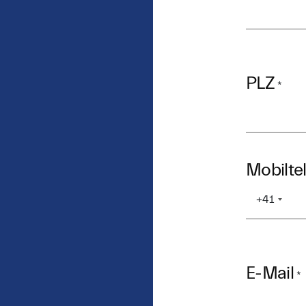
PLZ
*
Mobilte
+41
E-Mail
*