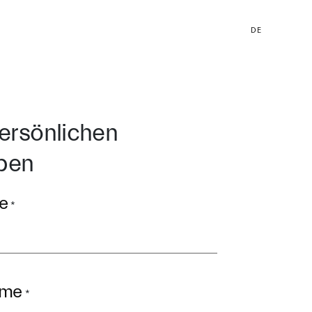
DE
persönlichen
ben
e
*
ame
*