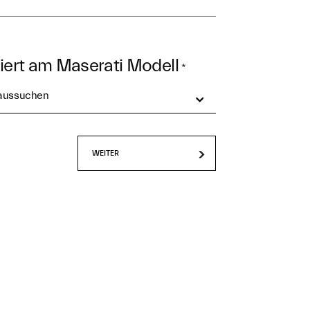
siert am Maserati Modell
*
 aussuchen