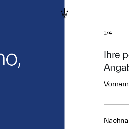
1/4
mo,
Ihre 
Anga
Vornam
Nachn