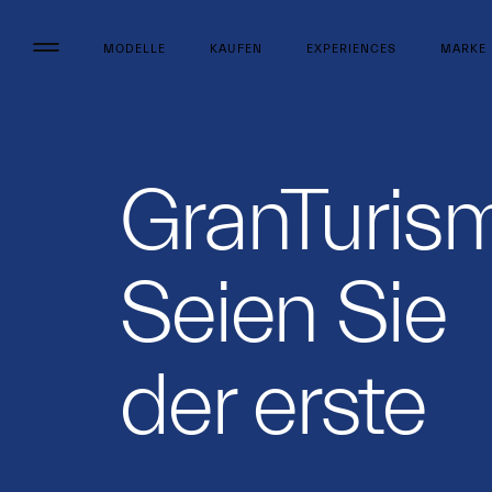
MODELLE
KAUFEN
EXPERIENCES
MARKE
GranTuris
Seien Sie
der erste