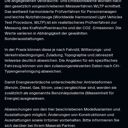
Die angegebenen Verbrauchs- und Emissionswerte wurden nach
den gesetzlich vorgeschriebenen Messverfahren WLTP ermittelt.
Das weltweit harmonisierte Prüfverfahren für Personenwagen
und leichte Nutzfahrzeuge (Worldwide Harmonized Light Vehicles
Test Procedure, WLTP) ist ein realistischeres Prüfverfahren zur
Messung des Kraftstoffverbrauchs und der CO2 -Emissionen. Die
Werte variieren in Abhängigkeit der gewählten
Sonderausstattungen.
In der Praxis können diese je nach Fahrstil, Witterungs- und
Verkehrsbedingungen, Zuladung, Topographie und Jahreszeit
teilweise deutlich abweichen. Die Angaben für ein spezifisches
Fahrzeug können von den zulassungsrelevanten Daten nach CH-
Typengenehmigung abweichen.
Damit Energieverbräuche unterschiedlicher Antriebsformen
(Benzin, Diesel, Gas, Strom, usw.) vergleichbar sind, werden sie
zusätzlich als sogenannte Benzinäquivalente (Masseinheit für
Energie) ausgewiesen.
Abweichungen von den hier beschriebenen Modellvarianten und
Ausstattungen möglich. Änderungen von Konstruktionen und
Ausstattungen sowie Irrtümer vorbehalten. Bitte informieren Sie
sich darüber bei Ihrem Maserati Partner.