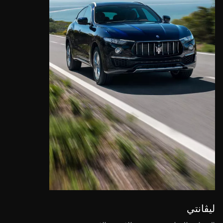
ليڤانتي