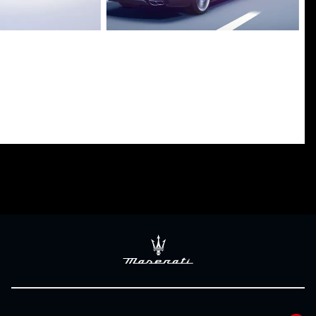
ping Assist System
Adaptive Cruise Control with Stop
& Go