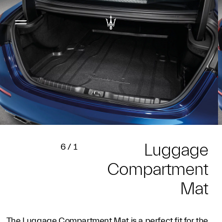
Luggage
6
/
1
Compartment
Mat
The Luggage Compartment Mat is a perfect fit for the