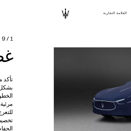
العلامة التجارية
9
/
1
غط
تأكد م
بشكل ك
الخطوط
مرئية 
للتعرج
تخصيص
الحفا