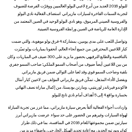
للبولو 2016 العديد من أبرع لاعبي البولو العالميين ووفرّت الفرصة للضيوف
لتجربة السمات الفاخرة لسيارات مازيراتي. استضاف الفعالية نادي البولو
والفروسية الصيني المرموق، وهو نادي البولو الوحيد في الصين المعتمد من
الإدارة العامة للرياضة في الصين ورابطة الفروسية الصينية.
وتواصل اللعب على مدى يومين، بمشاركة 4 فرق بولو موهوبة، والتي ضمت
كبار اللاعبين المحترفين من جميع أنحاء العالم، أتحفونا بمباريات بولو تميّزت
بالتنافسية والطابع الترفيهي بحضور ما يزيد على 300 ضيف في المباريات. وكان
من بين اللاعبين أيضاً ضيوف من أصحاب السمو الملكي؛ صاحب السمو جفري
بلقية وصاحب السمو قوي وقد لعبا على التوالي ضمن فريق مازيراتي.
وبفضل الأداء المذهل، تمكّن فريق مازيراتي المؤلف من لاعبين كبار أمثال
فاكوندو فيرناندز لورينتيي، ومارتن بوديستا، من إكمال مباراة نصف النهائي
بخسارة بواقع 4 إلى 5 أهداف أمام نادي تانج للبولو.
وازدادت أجواء الفعالية ألقاً بعرض سيارة مازيراتي، مما عزز من تجربة المباراة
لهواة السيارات وغيرهم من الحضور على حد سواء. عرضت مازيراتي أبرز
سيارتين ضمن مجموعتها للعام 2016 في المنافسة، بما في ذلك طراز
كواتروبورتيه الجديد، مع إعادة تجديد الهيكل الخارجي، وإضفاء مزيد من