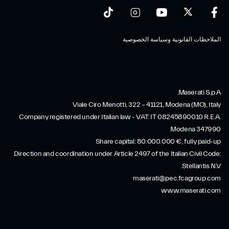
الملاحظات القانونية وسياسة الخصوصية
Maserati S.p.A.
Viale Ciro Menotti, 322 – 41121, Modena (MO), Italy
Company registered under Italian law - VAT: IT 08245890010 R.E.A.
Modena 347990
Share capital: 80.000.000 €, fully paid-up
Direction and coordination under Article 2497 of the Italian Civil Code:
Stellantis N.V.
maserati@pec.fcagroup.com
www.maserati.com