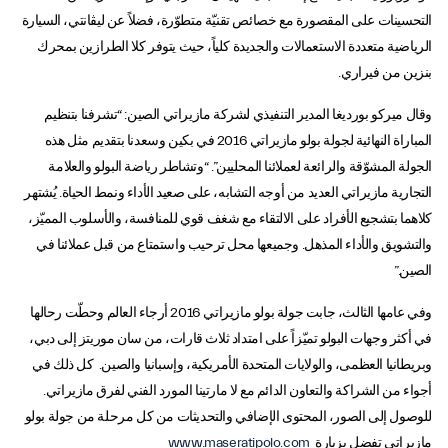
التحسينات على المقصورة مع خصائص تقنيّة متطوّرة، فضلاً عن ليڨانتي، السيارة
الرياضية متعددة الاستعمالات والجديدة كلياً، حيث يتوفر كلا الطرازين بمحرك
بنزين من فيراري.
وقال ميركو بورديغا المدير التنفيذي لشركة مازيراتي الصين: “تشرفنا بتنظيم
المباراة النهائية لجولة بولو مازيراتي 2016 في بكين وسعدنا بتقديم مثل هذه
الجولة المشوّقة والرائعة لعملائنا المحليين”. “وتشاطر رياضة البولو والعلامة
التجارية مازيراتي العديد من أوجه التشابه، على صعيد الأداء ونمط الحياة. يُشتهر
كلاهما بتشجيع الأفراد على الالتقاء مع شغف قوي للمنافسة، والأسلوب المميّز،
والتشويق والأداء المذهل. وجميعها محل ترحيب واستمتاع من قبل عملائنا في
الصين.”
وفي عامها الثالث، جابت جولة بولو مازيراتي 2016 أرجاء العالم وحطّت رحالها
في أكثر وجهات البولو تميّزاً على امتداد ثلاث قارات، من سان موريتز إلى دبي،
وبريطانيا العظمى، والولايات المتحدة الأمريكية، وإسبانيا والصين. كل ذلك في
أجواء من الشراكة والتعاون الدائم مع لا مارتينا المورد الفني لفرق مازيراتي.
للوصول إلى الصور، المحتوى الإضافي والتحديثات من كل مرحلة من جولة بولو
مازيراتي تفضل بزيارة
www.maseratipolo.com