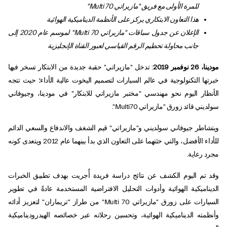
للمرة الأولى مع فريق "مازيراتي
Multi 70
"
هذا التعاون الابتكاري يركز على الأنظمة الديناميكية الهوائية
الإعلان عن جدول سباقات "مازيراتي
Multi 70
" لموسم عام 2020 إلى
جانب محاولة تحطيم الرقم القياسي لعبور القناة الإنجليزية
مودينا، 26 نوفمبر 2019
: تدخل "مازيراتي" حقبة جديدة من الابتكار تسخر فيها
خبرتها التكنولوجية في عالم السيارات لتصميم اليخوت عالية الأداء؛ حيث تتجه
الأنظار اليوم نحو مهندسي "مختبر مازيراتي للابتكار" في مودينا، وجيوفاني
سولديني قائد زورق "مازيراتي Multi70".
ويتشاطر جيوفاني سولديني و"مازيراتي" قيم الشغف والاندفاع والسعي الدائم
للأداء الأفضل، والتي حثتهما على التعاون الذي بدأ بينهما عام 2012 ويتعدى كونه
مجرد رعاية.
وقد تم اليوم الكشف عن نتائج دراسة فريدة أُجريت بهدف تطبيق الخبرات
الديناميكية الهوائية وأدوات التحليل الافتراضية المستخدمة عادةً في تطوير
السيارات على زورق "مازيراتي Multi 70" من طراز "تريماران" لتعزيز أدائه
وأنظمته الديناميكية الهوائية، وتحسين رحلاته عبر خصائصه الهيدروديناميكية