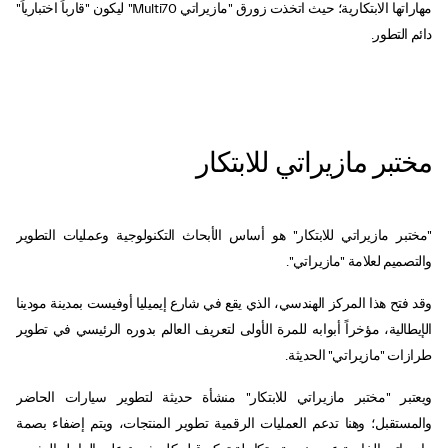
مهاراتها الابتكارية؛ حيث اتخذت زورق "مازيراتي Multi70" ليكون "قارباً اختبارياً"
دائم التطور.
مختبر مازيراتي للابتكار
"مختبر مازيراتي للابتكار" هو أساس الأبحاث التكنولوجية وعمليات التطوير
والتصميم لعلامة "مازيراتي".
وقد فتح هذا المركز الهندسي، الذي يقع في شارع إيميليا أوفيست بمدينة مودينا
الإيطالية، مؤخراً أبوابه للمرة الأولى لتعريف العالم بدوره الرئيسي في تطوير
طرازات "مازيراتي" الحديثة.
ويعتبر "مختبر مازيراتي للابتكار" منشأة حديثة لتطوير سيارات الحاضر
والمستقبل؛ وهنا تدعم العمليات الرقمية تطوير المنتجات، ويتم إضفاء بصمة