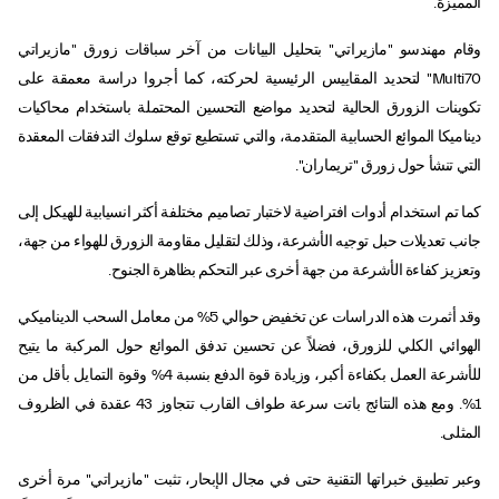
المميزة.
وقام مهندسو "مازيراتي" بتحليل البيانات من آخر سباقات زورق "مازيراتي
Multi70" لتحديد المقاييس الرئيسية لحركته، كما أجروا دراسة معمقة على
تكوينات الزورق الحالية لتحديد مواضع التحسين المحتملة باستخدام محاكيات
ديناميكا الموائع الحسابية المتقدمة، والتي تستطيع توقع سلوك التدفقات المعقدة
التي تنشأ حول زورق "تريماران".
كما تم استخدام أدوات افتراضية لاختبار تصاميم مختلفة أكثر انسيابية للهيكل إلى
جانب تعديلات حبل توجيه الأشرعة، وذلك لتقليل مقاومة الزورق للهواء من جهة،
وتعزيز كفاءة الأشرعة من جهة أخرى عبر التحكم بظاهرة الجنوح.
وقد أثمرت هذه الدراسات عن تخفيض حوالي 5% من معامل السحب الديناميكي
الهوائي الكلي للزورق، فضلاً عن تحسين تدفق الموائع حول المركبة ما يتيح
للأشرعة العمل بكفاءة أكبر، وزيادة قوة الدفع بنسبة 4% وقوة التمايل بأقل من
1%. ومع هذه النتائج باتت سرعة طواف القارب تتجاوز 43 عقدة في الظروف
المثلى.
وعبر تطبيق خبراتها التقنية حتى في مجال الإبحار، تثبت "مازيراتي" مرة أخرى