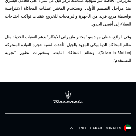
مازيراتي الخاصة عبر منهجية متكاملة تركز قبل كل شيء على العامل البشري
منذ مراحل التصميم الأولى. ويستخدم المختبر عمليات المحاكاة الافتراضية
بواسطة مزيج فريد من الأجهزة والبرمجيات للخروج بتقنيات تواكب احتياجات
العملاء إلى أقصى الحدود.
وفي الواقع، حظي مهندسو "مختبر مازيراتي للابتكار" بدعم التقنيات الحديثة مثل
نظام المحاكاة الديناميكي المزود بالجيل الأحدث لتقنية حجرة القيادة المتحركة
(Driver-in-Motion)، ونظام المحاكاة الثابت، ومختبرات تطوير "تجربة
المستخدم".
UNITED ARAB EMIRATES