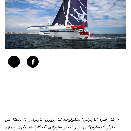
نقل خبرة "مازيراتي" التكنولوجية لبناء زورق "مازيراتي
Multi 70
" من
طراز "تريماران": مهندسو "مخبر مازيراتي للابتكار" يتشاركون خبرتهم