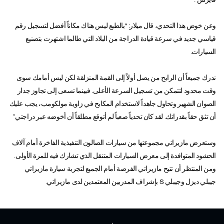
وعن خوض هذا التحدي، قال ميلار: “بالطبع ليس هناك مكاناً أفضل لتسجيل رقم
قياسي جديد في سرعة قيادة الدراجة من البلاد التي طالما اشتهرت بتصنيع
السيارات.
ندرك جميعاً أن الرابح من يصل أولاً إلى القمة المنزلقة لكن ليس أمامك سوى
وقت محدود لتتمكن من تسجيل السرعة الأعلى. فبينما تسعى إلى تجاوز جدار
الصوان الشهير وتحاول جاهداً لاستخدام المكابح في زاوية مولكومب، يجب عليك
أن تثق حقاً بقدراتك. لقد كان تحدياً صعباً لم أتوقع مطلقاً أن أخوضه عبر دراجتي.”
وستعرض مازيراتي مجموعتها من سيارات الصالون التنفيذية الفاخرة أمام آلاف
الحشود المتوافدة إلى معرض السيارات المتنقل الذي تشارك فيه للمرة الأولى.
ومن المنتظر أن تتيح مازيراتي الفرصة أمام الجميع لتجربة سيارة مازيراتي
جيبلي ديزل وجيبلي S بإشراف المدربين المعتمدين لدى مازيراتي.