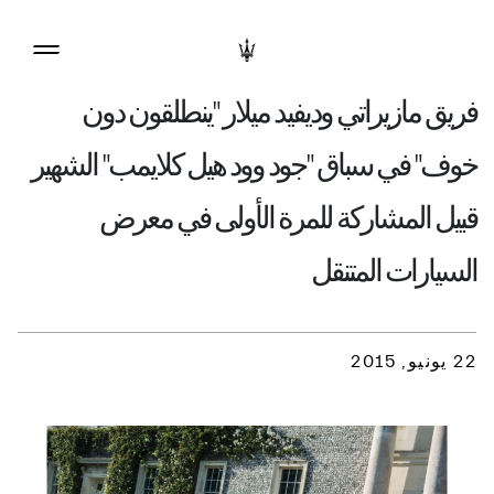
فريق مازيراتي وديفيد ميلار "ينطلقون دون
خوف" في سباق "جود وود هيل كلايمب" الشهير
قبيل المشاركة للمرة الأولى في معرض
السيارات المتنقل
22 يونيو, 2015