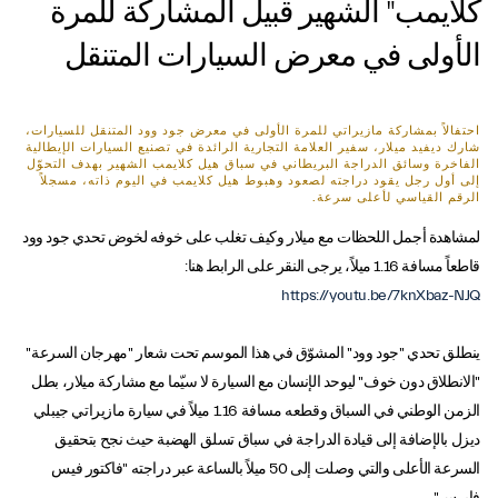
كلايمب" الشهير قبيل المشاركة للمرة
الأولى في معرض السيارات المتنقل
احتفالاً بمشاركة مازيراتي للمرة الأولى في معرض جود وود المتنقل للسيارات،
شارك ديفيد ميلار، سفير العلامة التجارية الرائدة في تصنيع السيارات الإيطالية
الفاخرة وسائق الدراجة البريطاني في سباق هيل كلايمب الشهير بهدف التحوّل
إلى أول رجل يقود دراجته لصعود وهبوط هيل كلايمب في اليوم ذاته، مسجلاً
الرقم القياسي لأعلى سرعة.
لمشاهدة أجمل اللحظات مع ميلار وكيف تغلب على خوفه لخوض تحدي جود وود
قاطعاً مسافة 1.16 ميلاً، يرجى النقر على الرابط هنا:
https://youtu.be/7knXbaz-NJQ
ينطلق تحدي "جود وود" المشوّق في هذا الموسم تحت شعار "مهرجان السرعة"
"الانطلاق دون خوف" ليوحد الإنسان مع السيارة لا سيّما مع مشاركة ميلار، بطل
الزمن الوطني في السباق وقطعه مسافة 1.16 ميلاً في سيارة مازيراتي جيبلي
ديزل بالإضافة إلى قيادة الدراجة في سباق تسلق الهضبة حيث نجح بتحقيق
السرعة الأعلى والتي وصلت إلى 50 ميلاً بالساعة عبر دراجته "فاكتور فيس
فايرس".