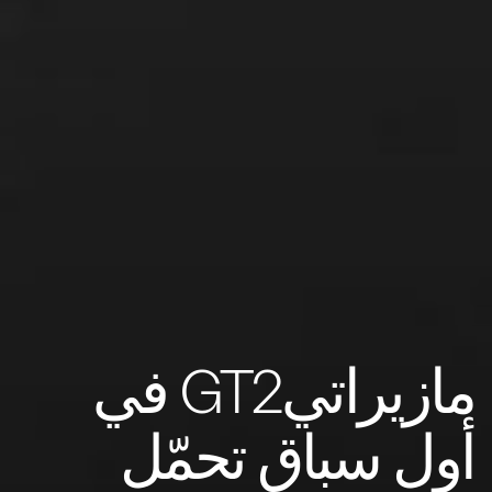
مازيراتيGT2 في
أول سباق تحمّل