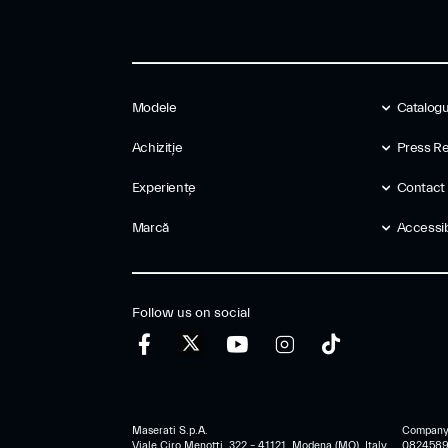
Modele
Catalog
Achiziție
Press Re
Experiențe
Contact
Marcă
Accessibi
Follow us on social
Maserati S.p.A.
Company r
Viale Ciro Menotti, 322 – 41121, Modena (MO), Italy
0824589