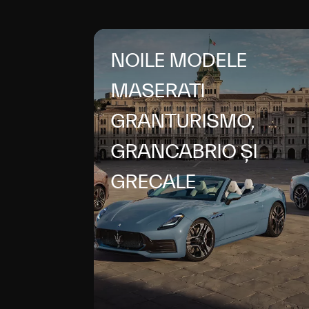
NOILE MODELE
MASERATI
GRANTURISMO,
GRANCABRIO ȘI
GRECALE