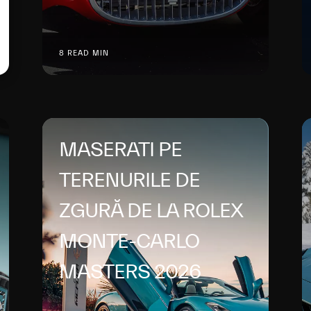
8 READ MIN
MASERATI PE
TERENURILE DE
ZGURĂ DE LA ROLEX
MONTE-CARLO
MASTERS 2026