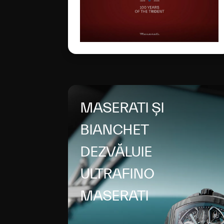
siglă glorioasă a evoluat
pentru a deveni un simbol
global al excelenței
italiene.
MASERATI ȘI
BIANCHET
DEZVĂLUIE
ULTRAFINO
MASERATI