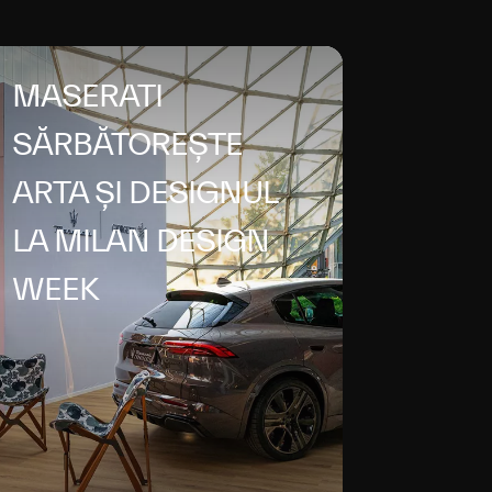
MASERATI
SĂRBĂTOREȘTE
ARTA ȘI DESIGNUL
LA MILAN DESIGN
WEEK