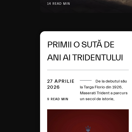
14 READ MIN
PRIMII O SUTĂ DE
ANI AI TRIDENTULUI
MASERATI
27 APRILIE
De la debutul său
2026
la Targa Florio din 1926,
Maserati Trident a parcurs
un secol de istorie,
9 READ MIN
colectând de-a lungul
timpului victorii în curse,
modele emblematice și
repere tehnice. O sută de
ani mai târziu, această