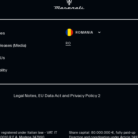
ROMANIA
ues
RO
leases (Media)
 Us
lity
Legal Notes, EU Data Act and Privacy Policy 2
egistered under Italian law - VAT: IT
Share capital: 80.000.000 €, fully paid-up
0010 R.E.A. Modena 347990
Direction and coordination under Article 249