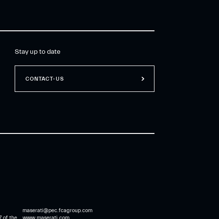
Stay up to date
CONTACT-US
maserati@pec.fcagroup.com
7 of the
www.maserati.com