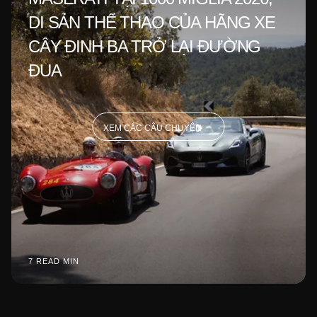
DI SẢN THỂ THAO CỦA HÃNG XE
CÂY ĐINH BA TRỞ LẠI ĐƯỜNG
ĐUA
XEM CÁC CÂU CHUYỆN
7 READ MIN