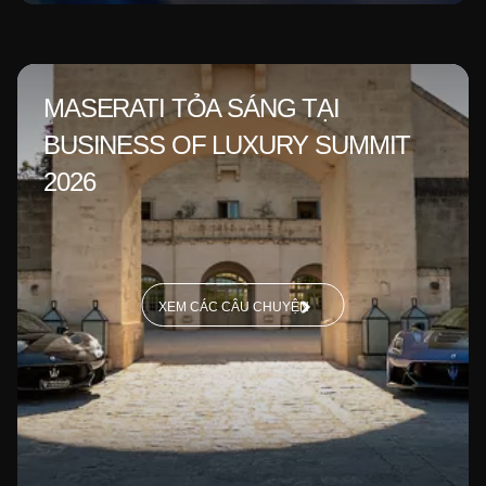
MASERATI TỎA SÁNG TẠI
BUSINESS OF LUXURY SUMMIT
2026
XEM CÁC CÂU CHUYỆN