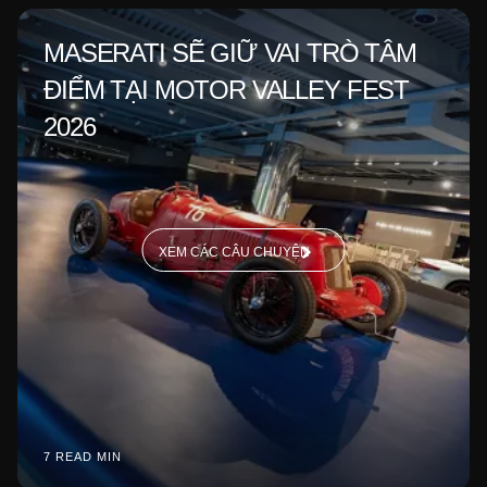
MASERATI SẼ GIỮ VAI TRÒ TÂM
ĐIỂM TẠI MOTOR VALLEY FEST
2026
XEM CÁC CÂU CHUYỆN
7 READ MIN