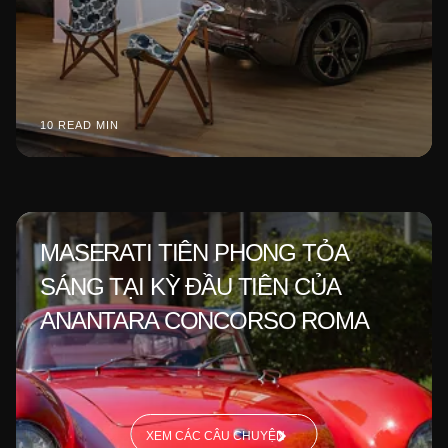
10 READ MIN
MASERATI TIÊN PHONG TỎA
SÁNG TẠI KỲ ĐẦU TIÊN CỦA
ANANTARA CONCORSO ROMA
XEM CÁC CÂU CHUYỆN