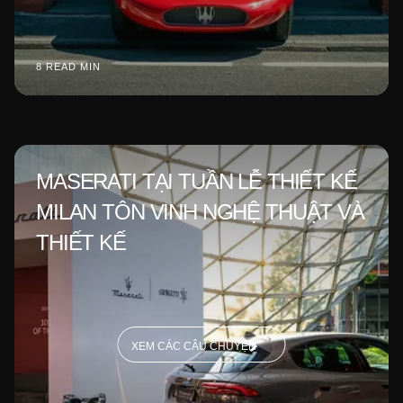
8 READ MIN
MASERATI TẠI TUẦN LỄ THIẾT KẾ
MILAN TÔN VINH NGHỆ THUẬT VÀ
THIẾT KẾ
XEM CÁC CÂU CHUYỆN