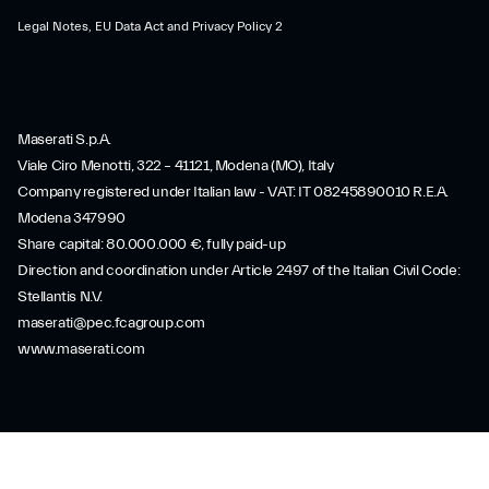
Legal Notes, EU Data Act and Privacy Policy 2
Maserati S.p.A.
Viale Ciro Menotti, 322 – 41121, Modena (MO), Italy
Company registered under Italian law - VAT: IT 08245890010 R.E.A.
Modena 347990
Share capital: 80.000.000 €, fully paid-up
Direction and coordination under Article 2497 of the Italian Civil Code:
Stellantis N.V.
maserati@pec.fcagroup.com
www.maserati.com