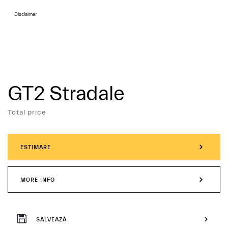
Disclaimer
GT2 Stradale
Services
Total price
ESTIMARE
MORE INFO
SALVEAZĂ