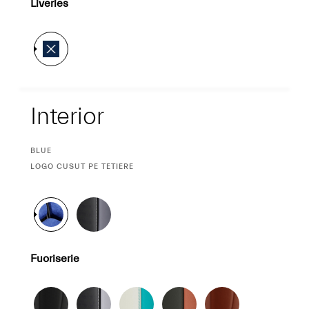
Liveries
Interior
Interior
CURRENT
BLUE
SELECTION
CURRENT
LOGO CUSUT PE TETIERE
SELECTION
Fuoriserie