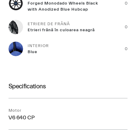
Forged Monodado Wheels Black
0
with Anodized Blue Hubcap
ETRIERE DE FRÂNĂ
0
Etrieri frână în culoarea neagră
INTERIOR
0
Blue
Specifications
Motor
V6 640 CP