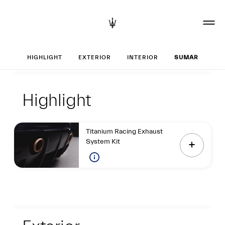
Set up your GT2 S
HIGHLIGHT
EXTERIOR
INTERIOR
SUMAR
Highlight
Highlight
Highlight
Titanium Racing Exhaust
System Kit
Exterior