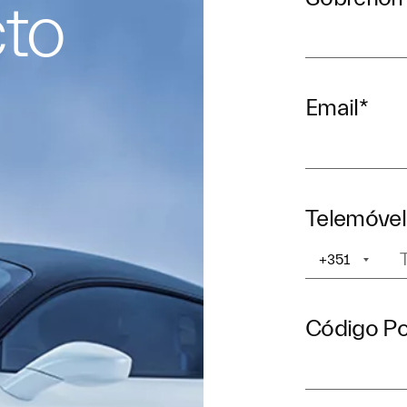
to
Email
*
Telemóvel
+351
+1
Código Po