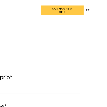
CONFIGURE O
PT
SEU
prio
*
me
*