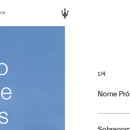
RCA
o
1/4
 e
Nome Pró
s
Sobreno