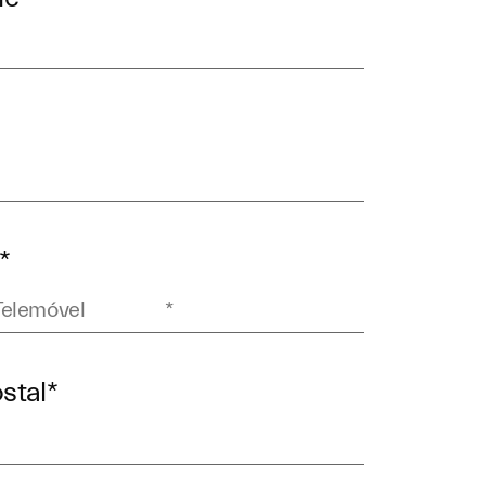
*
stal
*