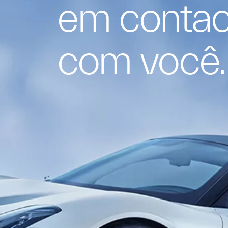
em contac
com você.