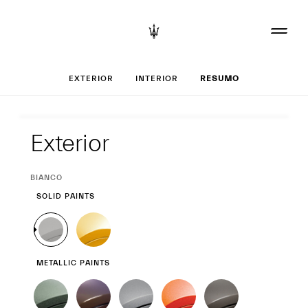
Set up o seu Grec
EXTERIOR
INTERIOR
RESUMO
Exterior
Exterior
CURRENT
BIANCO
SELECTION
SOLID PAINTS
METALLIC PAINTS