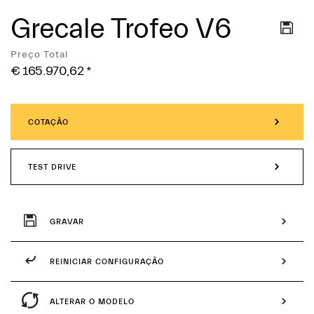
Grecale Trofeo V6
Services
Preço Total
€ 165.970,62
*
COTAÇÃO
TEST DRIVE
GRAVAR
REINICIAR CONFIGURAÇÃO
ALTERAR O MODELO