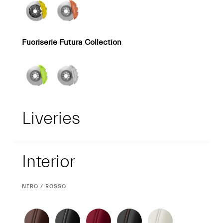
Fuoriserie Futura Collection
Liveries
Interior
Interior
CURRENT
NERO / ROSSO
SELECTION