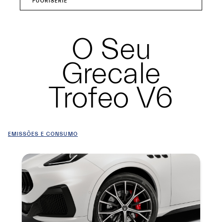
FUORISERIE
O Seu
Grecale
Trofeo V6
EMISSÕES E CONSUMO
Summary