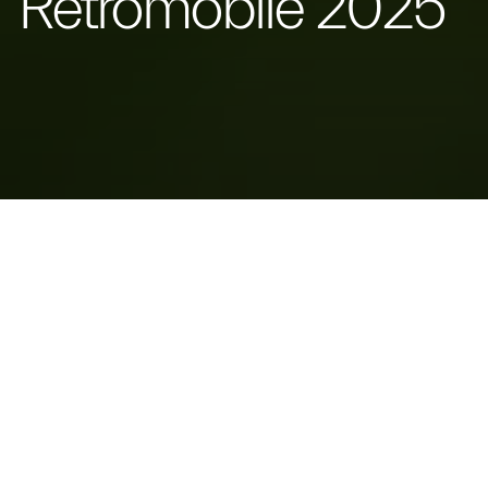
Rétromobile 2025
Modena, 3 de fevereiro de 2025
– Um extraordinário exemplar de um
Maserati 3500GT – restaurado pelo carroçador Touring Superleggera
,
com o apoio do departamento Maserati Classiche da Casa do Tridente,
que fornece a Certificação de
Restauro
e o respetivo
Certificado de
Autenticidade
, – está em destaque no Rétromobile 2025.
O Maserati
3500GT
em exibição no salão francês é um exemplar
particular de 1959, originalmente destinado ao mercado da Califórnia, e